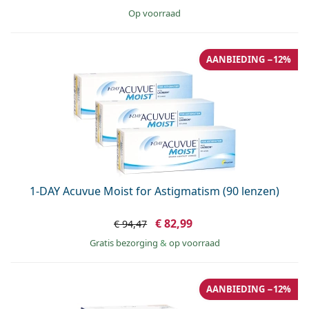
op voorraad
AANBIEDING −12%
1-DAY Acuvue Moist for Astigmatism (90 lenzen)
€ 82,99
€ 94,47
Gratis bezorging
&
op voorraad
AANBIEDING −12%