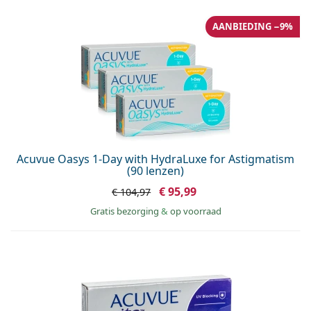
AANBIEDING −9%
Acuvue Oasys 1-Day with HydraLuxe for Astigmatism
(90 lenzen)
€ 95,99
€ 104,97
Gratis bezorging
&
op voorraad