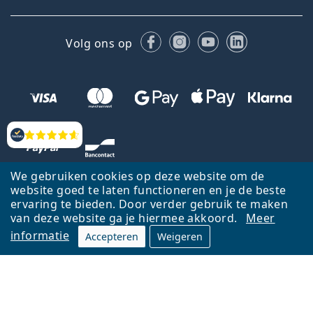
Facebook
Instagram
YouTube
LinkedIn
Volg ons op
Beoordelingen
We gebruiken cookies op deze website om de
website goed te laten functioneren en je de beste
ervaring te bieden. Door verder gebruik te maken
van deze website ga je hiermee akkoord.
Meer
informatie
Accepteren
Weigeren
Terug naar de homepagina
Ga omhoog
Français
Lentiamo.be is eigendom van en wordt beheerd door Lentiamo s.r.o.,
Tsjechië
Hier al 18 jaar voor jou.