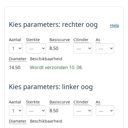
Offline
Alle merken
Kies parameters:
Persol
Prada
Kies parameters:
rechter oog
Help
Alle merken
Aantal
Sterkte
Basiscurve
Cilinder
As
8.50
Diameter
Beschikbaarheid
14.50
Wordt verzonden 10. 08.
Kies parameters: linker oog
Aantal
Sterkte
Basiscurve
Cilinder
As
8.50
Diameter
Beschikbaarheid