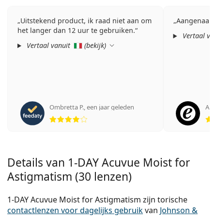
Uitstekend product, ik raad niet aan om
Aangenaam 
het langer dan 12 uur te gebruiken.
Vertaal va
Vertaal vanuit
(
bekijk
)
Ombretta P.
,
een jaar geleden
Ano
Beoordeling 4 van 5
Details van 1-DAY Acuvue Moist for
Astigmatism (30 lenzen)
1-DAY Acuvue Moist for Astigmatism zijn torische
contactlenzen voor dagelijks gebruik
van
Johnson &