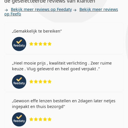
de geselecteerde reviews van klanten
Astigmatisme?
Bekijk meer reviews op Feedaty
Bekijk meer reviews
op Feefo
Wat is het verschil tussen een 30-pack, een 90-
pack en een 180-pack 1-DAY Acuvue Moist for
Gemakkelijk te bereiken
Astigmatism?
Beoordeling 5 van 5
Andere torische contactlenzen
voor dagelijks gebruik
Heel mooie prijs , kwaliteit verlichting . Zeer ruime
keuze . Vlug geleverd en heel goed verpakt .
Beoordeling 5 van 5
Acuvue Oasys 1-Day with HydraLuxe for
Astigmatism
Clariti 1 day Toric
​​DAILIES AquaComfort Plus Toric
Gewoon effe lenzen bestellen en 2dagen later netjes
MyDay daily disposable Toric
ingepakt en thuis bezorgd
Precision1 for Astigmatism
Beoordeling 5 van 5
Gerelateerde artikelen van onze