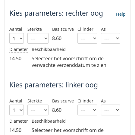
Saline lenzenvloeistof
02 446 01 11
Marc Jacobs
Bonusschema
Gucci
Kies parameters:
rechter oog
Alle lenzenvloeistoffen
Help
Online
Alle merken
Persol
Aantal
Sterkte
Basiscurve
Cilinder
As
Prada
8.60
Alle merken
Diameter
Beschikbaarheid
14.50
Selecteer het voorschrift om de
verwachte verzenddatum te zien
Kies parameters: linker oog
Aantal
Sterkte
Basiscurve
Cilinder
As
8.60
Diameter
Beschikbaarheid
14.50
Selecteer het voorschrift om de