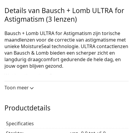
Details van Bausch + Lomb ULTRA for
Astigmatism (3 lenzen)
Bausch + Lomb ULTRA for Astigmatism zijn torische
maandlenzen voor de correctie van astigmatisme met
unieke MoistureSeal technologie. ULTRA contactlenzen
van Bausch & Lomb bieden een scherper zicht en
langdurig draagcomfort gedurende de hele dag, en
jouw ogen blijven gezond.
Wat is astigmatisme?
Astigmatisme is een cilindrische afwijking waarbij het
Toon meer
oog een verschillende refractie vertoont in twee delen.
Astigmatisme kan regelmatig of onregelmatig zijn.
Lees meer over wat astigmatisme is.
Productdetails
De baanbrekende MoistureSeal-technologie maakt
gebruik van het unieke proces van tweefasige
Specificaties
polymerisatie, dat een onovertroffen