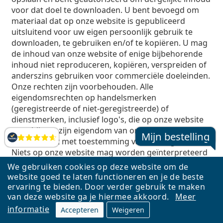
voor dat doel te downloaden. U bent bevoegd om
materiaal dat op onze website is gepubliceerd
uitsluitend voor uw eigen persoonlijk gebruik te
downloaden, te gebruiken en/of te kopiëren. U mag
de inhoud van onze website of enige bijbehorende
inhoud niet reproduceren, kopiëren, verspreiden of
anderszins gebruiken voor commerciële doeleinden.
Onze rechten zijn voorbehouden. Alle
eigendomsrechten op handelsmerken
(geregistreerde of niet-geregistreerde) of
dienstmerken, inclusief logo's, die op onze website
verschijnen, zijn eigendom van ons of worden door
Mijn bestelling
ons gebruikt met toestemming van hun eigenaren.
Beoordelingen
Niets op onze website mag worden geïnterpreteerd
als het verlenen van enige licentie of recht om een ​​
We gebruiken cookies op deze website om de
dergelijk handelsmerk, dienstmerk of logo voor welk
website goed te laten functioneren en je de beste
doel dan ook te gebruiken.
ervaring te bieden. Door verder gebruik te maken
van deze website ga je hiermee akkoord.
Meer
informatie
Accepteren
Weigeren
Digitale communicatie