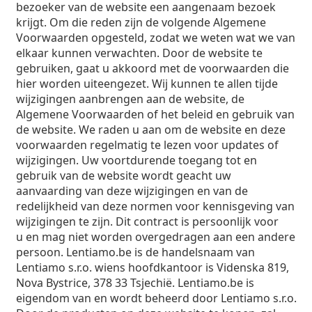
Merk
3-maandelijkse lenzen
Brillen
Limited edition
bezoeker van de website een aangenaam bezoek
3-packs
Reisverpakkingen
Montuur vorm
Nieuwe modellen
krijgt. Om die reden zijn de volgende Algemene
Regelmatige levering van lenzen
Lenzendoosjes
Air Optix
Montuur vorm
Kleurlenzen
Lentiamo
Dag- en nachtlenzen
Computerbrillen
Sale
Op type
Speciale aanbiedingen
Vrouwen
Mannen
Kinderen
Voorwaarden opgesteld, zodat we weten wat we van
Accessoires
4-packs
Type glas
Harde lenzen
Vierkant
Sale
elkaar kunnen verwachten. Door de website te
Cadeaubon
Inspiratie & tips
Lenjoy
Vierkant
Voordeelpakketten
Ray-Ban
Brillen voor gamers
Duurzaam
Montuur vorm
Nieuwe modellen
gebruiken, gaat u akkoord met de voorwaarden die
Merk
Spiegelend
Zachte lenzen
Rechthoek
Duurzaam
Lenzenvloeistoffen
–
Op type
Alle Brillen
hier worden uiteengezet. Wij kunnen te allen tijde
Brillen online bestellen
sale
Soflens
Rechthoek
Vogue
Clip-on
Merk
Cadeaubon
Vierkant
Limited edition
wijzigingen aanbrengen aan de website, de
Type bril
Lentiamo
Polariserend
Saline lenzenvloeistof
Rond
Cadeaubon
Lenzenvloeistoffen –
Op inhoud
Multifunctioneel
Brillen gids
Algemene Voorwaarden of het beleid en gebruik van
Purevision
Rond
Esprit
Inspiratie & tips
Leesbril
Lentiamo
Rechthoek
Sale
Inspiratie & tips
Sport
de website. We raden u aan om de website en deze
Bonusproducten
Ray-Ban
Meekleurend
Alle lenzenvloeistoffen
Piloot
Lenzenvloeistoffen –
Voordeel
50 - 120 ml
Peroxide
Meet jouw pupilafstand
Proclear
Piloot
Alle computerbrillen
voorwaarden regelmatig te lezen voor updates of
Polaroid
Brillen gids
Lees zonnebril
Izipizi
Rond
Duurzaam
Alle zonnebrillen
Zonnebrilgids
Fashion
Polaroid
wijzigingen. Uw voortdurende toegang tot en
Gradiënt
Eyewear
Duopacks
Cat Eye
225 - 500 ml
Geen conservering
Gids voor zonnebrillen op sterkte
Clariti
Cat Eye
Hoe bestellen
Emporio Armani
Leesbril voor de computer
gebruik van de website wordt geacht uw
Leesbril voor de computer
Ray-Ban
Cat Eye
Cadeaubon
Gids voor sportzonnebrillen
Overzet
Meller
Contactlenzen
Brillenkoordjes
aanvaarding van deze wijzigingen en van de
3-packs
Reisverpakkingen
Cadeaugids
Precision
Armani Exchange
Cadeaugids
Alle merken
redelijkheid van deze normen voor kennisgeving van
Leveringsmethoden
Zonnebrilgids voor kinderen
Hulp nodig?
Lees zonnebril
Speciale aanbiedingen
Oakley
Lenzendoosjes
Brillenetuis
4-packs
wijzigingen te zijn. Dit contract is persoonlijk voor
Harde lenzen
Bel ons
Total
Hugo Boss
u en mag niet worden overgedragen aan een andere
Bonuspunten
Gids voor zonnebrillen op sterkte
Alle accessoires
Zonnebrillen op sterkte
Cadeaubon
(Ma-Vrij 8:30 - 16:00 uur)
Michael Kors
Oogverzorging
Andere accessoires
persoon. Lentiamo.be is de handelsnaam van
Zachte lenzen
info@lentiamo.be
Michael Kors
Betaalmethodes
Lentiamo s.r.o. wiens hoofdkantoor is Videnska 819,
Cadeaugids
Emporio Armani
Oogdruppels
Saline lenzenvloeistof
Nova Bystrice, 378 33 Tsjechië. Lentiamo.be is
02 446 01 11
Marc Jacobs
Bonusschema
eigendom van en wordt beheerd door Lentiamo s.r.o.
Gucci
Alle lenzenvloeistoffen