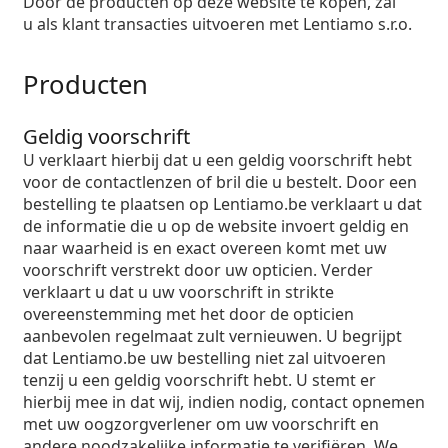
Door de producten op deze website te kopen, zal
Offline
Alle merken
u als klant transacties uitvoeren met Lentiamo s.r.o.
Persol
Prada
Producten
Alle merken
Geldig voorschrift
U verklaart hierbij dat u een geldig voorschrift hebt
voor de contactlenzen of bril die u bestelt. Door een
bestelling te plaatsen op Lentiamo.be verklaart u dat
de informatie die u op de website invoert geldig en
naar waarheid is en exact overeen komt met uw
voorschrift verstrekt door uw opticien. Verder
verklaart u dat u uw voorschrift in strikte
overeenstemming met het door de opticien
aanbevolen regelmaat zult vernieuwen. U begrijpt
dat Lentiamo.be uw bestelling niet zal uitvoeren
tenzij u een geldig voorschrift hebt. U stemt er
hierbij mee in dat wij, indien nodig, contact opnemen
met uw oogzorgverlener om uw voorschrift en
andere noodzakelijke informatie te verifiëren. We