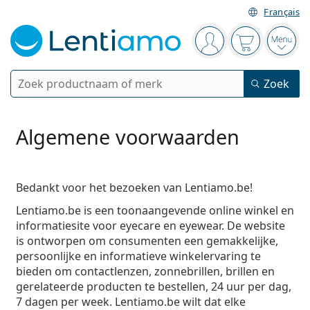
Français
Navigatie
Je bent ingelogd
Jouw winkel
Open
Zoek
Zoek
Bestaande klant?
Navigatie menu
Contactlenzen
Algemene voorwaarden
Soort lens
Lenzenvloeistoffen
Bedankt voor het bezoeken van Lentiamo.be!
Type lens
Daglenzen
Op type
Lentiamo.be is een toonaangevende online winkel en
Brillen
Merk
Sferische en asferische
Weeklenzen
informatiesite voor eyecare en eyewear. De website
Op inhoud
Multifunctioneel
is ontworpen om consumenten een gemakkelijke,
Accessoires
Acuvue
Torische voor astigmatisme
Tweeweeklenzen
Op type
Speciale aanbiedingen
Vrouwen
Mannen
Kinderen
persoonlijke en informatieve winkelervaring te
Zonnebrillen
Voordeel
50 - 120 ml
Peroxide
bieden om contactlenzen, zonnebrillen, brillen en
Inspiratie & tips
Lenzenvloeistoffen
Biofinity
Multifocale voor presbyopie
Maandlenzen
Type bril
Nieuwe modellen
gerelateerde producten te bestellen, 24 uur per dag,
Duopacks
225 - 500 ml
Geen conservering
Op type
Speciale aanbiedingen
Vrouwen
Mannen
Kinderen
7 dagen per week. Lentiamo.be wilt dat elke
Alle Lenzen
Hoe bestel je lenzen online?
Computerbrillen
Oogdruppels
Dailies
Silicone hydrogel lenzen