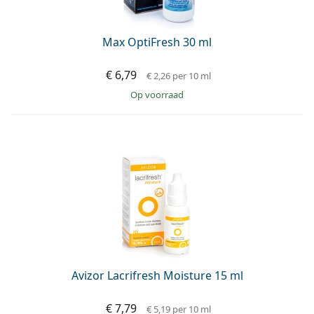
Max OptiFresh 30 ml
€ 6,79
€ 2,26
per 10 ml
op voorraad
Avizor Lacrifresh Moisture 15 ml
€ 7,79
€ 5,19
per 10 ml