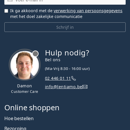
Ik ga akkoord met de
verwerking van persoonsgegevens
met het doel zakelijke communicatie
Schrijf in
Hulp nodig?
Bel ons
(Ma-Vrij 8:30 - 16:00 uur)
02 446 01 11
Damon
info@lentiamo.be
Customer Care
Online shoppen
Hoe bestellen
Bezorging