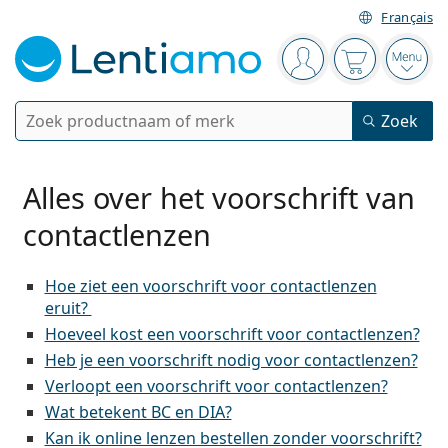
Français
Navigatie
Je bent ingelogd
Jouw winkel
Open
Zoek
Zoek
Bestaande klant?
Navigatie menu
Contactlenzen
Alles over het voorschrift van
contactlenzen
Soort lens
Lenzenvloeistoffen
Type lens
Daglenzen
Hoe ziet een voorschrift voor contactlenzen
Op type
eruit?
Brillen
Merk
Sferische en asferische
Weeklenzen
Hoeveel kost een voorschrift voor contactlenzen?
Op inhoud
Multifunctioneel
Accessoires
Heb je een voorschrift nodig voor contactlenzen?
Acuvue
Torische voor astigmatisme
Tweeweeklenzen
Op type
Speciale aanbiedingen
Vrouwen
Mannen
Kinderen
Zonnebrillen
Voordeel
50 - 120 ml
Verloopt een voorschrift voor contactlenzen?
Peroxide
Inspiratie & tips
Lenzenvloeistoffen
Biofinity
Multifocale voor presbyopie
Maandlenzen
Type bril
Nieuwe modellen
Wat betekent BC en DIA?
Duopacks
225 - 500 ml
Geen conservering
Op type
Speciale aanbiedingen
Vrouwen
Mannen
Kinderen
Kan ik online lenzen bestellen zonder voorschrift?
Alle Lenzen
Hoe bestel je lenzen online?
Computerbrillen
Oogdruppels
Dailies
Silicone hydrogel lenzen