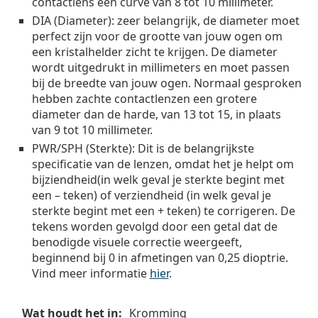
contactlens een curve van 8 tot 10 millimeter.
DIA (Diameter)
: zeer belangrijk, de diameter moet
perfect zijn voor de grootte van jouw ogen om
een kristalhelder zicht te krijgen. De diameter
wordt uitgedrukt in millimeters en moet passen
bij de breedte van jouw ogen. Normaal gesproken
hebben zachte contactlenzen een grotere
diameter dan de harde, van 13 tot 15, in plaats
van 9 tot 10 millimeter.
PWR/SPH (Sterkte)
: Dit is de belangrijkste
specificatie van de lenzen, omdat het je helpt om
bijziendheid(in welk geval je sterkte begint met
een – teken) of verziendheid (in welk geval je
sterkte begint met een + teken) te corrigeren. De
tekens worden gevolgd door een getal dat de
benodigde visuele correctie weergeeft,
beginnend bij 0 in afmetingen van 0,25 dioptrie.
Vind meer informatie
hier
.
Wat
Kromming