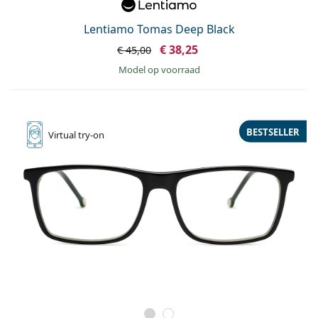
Offline
Alle merken
Persol
Lentiamo Tomas Deep Black
€ 38,25
€ 45,00
Prada
model op voorraad
Alle merken
BESTSELLER
Virtual
try-on