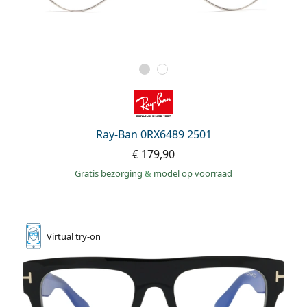
Ray-Ban 0RX6489 2501
€ 179,90
Gratis bezorging
&
model op voorraad
Virtual
try-on