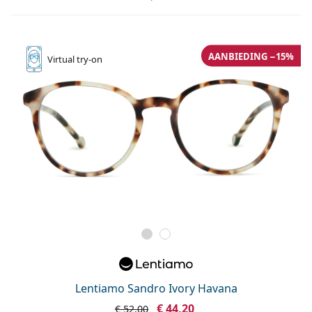
AANBIEDING −15%
Virtual
try-on
Lentiamo Sandro Ivory Havana
€ 44,20
€ 52,00