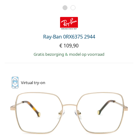
Ray-Ban 0RX6375 2944
€ 109,90
Gratis bezorging
&
model op voorraad
Virtual
try-on