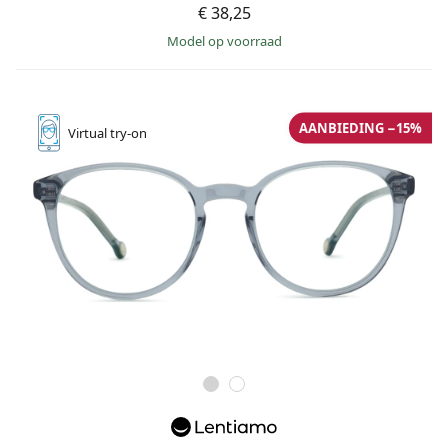
€ 38,25
model op voorraad
AANBIEDING −15%
Virtual
try-on