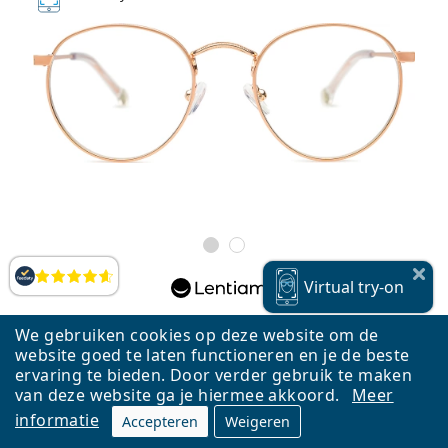
Beoordelingen
Virtual
try-on
Lentiamo Giuseppe Rose Gold
We gebruiken cookies op deze website om de
€ 38,25
website goed te laten functioneren en je de beste
ervaring te bieden. Door verder gebruik te maken
model op voorraad
van deze website ga je hiermee akkoord.
Meer
informatie
Accepteren
Weigeren