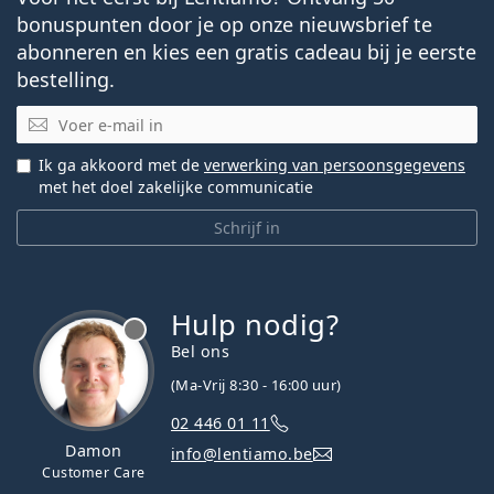
bonuspunten door je op onze nieuwsbrief te
abonneren en kies een gratis cadeau bij je eerste
bestelling.
E-mail
Ik ga akkoord met de
verwerking van persoonsgegevens
met het doel zakelijke communicatie
Schrijf in
Hulp nodig?
Bel ons
(Ma-Vrij 8:30 - 16:00 uur)
02 446 01 11
Damon
info@lentiamo.be
Customer Care