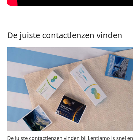
Offline
Alle merken
Persol
Prada
De juiste contactlenzen vinden
Alle merken
De juiste contactlenzen vinden bij Lentiamo is snel en