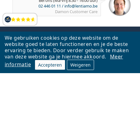
Bel ons (Ma-Vrij 8:30 - 16:00 uur)
02 446 01 11
/
info@lentiamo.be
Damon
Customer Care
Beoordelingen
We gebruiken cookies op deze website om de
Voor het eerst bij Lentiamo? Ontvang 50
website goed te laten functioneren en je de beste
bonuspunten door je op onze nieuwsbrief te
ervaring te bieden. Door verder gebruik te maken
abonneren en kies een gratis cadeau bij je eerste
van deze website ga je hiermee akkoord.
Meer
bestelling.
informatie
Accepteren
Weigeren
E-mail
Ik ga akkoord met de
verwerking van persoonsgegevens
met het doel zakelijke communicatie
Schrijf in
Hulp nodig?