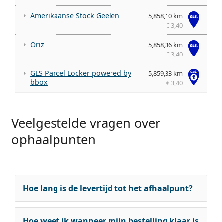
Amerikaanse Stock Geelen
5,858,10 km
€ 3,40
Oriz
5,858,36 km
€ 3,40
GLS Parcel Locker powered by
5,859,33 km
bbox
€ 3,40
Veelgestelde vragen over
ophaalpunten
Hoe lang is de levertijd tot het afhaalpunt?
Hoe weet ik wanneer mijn bestelling klaar is