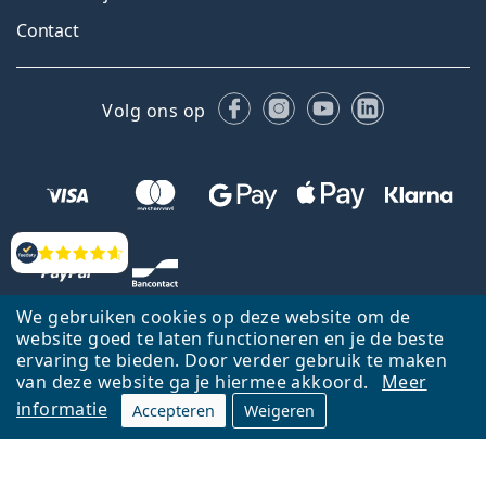
Contact
Facebook
Instagram
YouTube
LinkedIn
Volg ons op
Beoordelingen
We gebruiken cookies op deze website om de
website goed te laten functioneren en je de beste
ervaring te bieden. Door verder gebruik te maken
van deze website ga je hiermee akkoord.
Meer
informatie
Accepteren
Weigeren
Terug naar de homepagina
Ga omhoog
Français
Lentiamo.be is eigendom van en wordt beheerd door Lentiamo s.r.o.,
Tsjechië
Hier al 18 jaar voor jou.