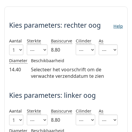
Offline
Alle merken
Kies parameters:
Persol
Prada
Kies parameters:
rechter oog
Help
Alle merken
Aantal
Sterkte
Basiscurve
Cilinder
As
8.80
Diameter
Beschikbaarheid
14.40
Selecteer het voorschrift om de
verwachte verzenddatum te zien
Kies parameters: linker oog
Aantal
Sterkte
Basiscurve
Cilinder
As
8.80
Diameter
Beschikbaarheid