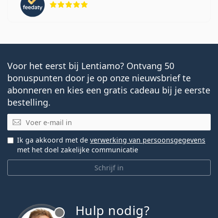
Plus Toric 30-pack, 90-pack en 180-pack?
Andere contactlenzen voor astigmatisme
Voor het eerst bij Lentiamo? Ontvang 50
Meest verkocht met oogdruppels
Solunate Eye Drops
bonuspunten door je op onze nieuwsbrief te
15 ml
.
abonneren en kies een gratis cadeau bij je eerste
Het is een medisch hulpmiddel. Lees de instructies
bestelling.
voor gebruik.
E-mail
Ik ga akkoord met de
verwerking van persoonsgegevens
met het doel zakelijke communicatie
Schrijf in
Hulp nodig?