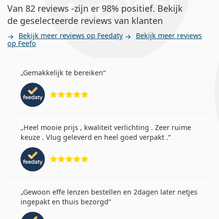
astigmatisme hebben.
Van 82 reviews -zijn er 98% positief. Bekijk
daglenzen willen die geen dagelijkse verzorging
de geselecteerde reviews van klanten
nodig hebben.
gevoelige of droge ogen hebben.
Bekijk meer reviews op Feedaty
Bekijk meer reviews
op Feefo
de voorkeur geven aan een dagelijks draagschema.
slechts af en toe contactlenzen dragen.
Gemakkelijk te bereiken
Hoe lang kunt u DAILIES AquaComfort Plus
Beoordeling 5 van 5
Toric dragen?
Heel mooie prijs , kwaliteit verlichting . Zeer ruime
Kun je slapen in DAILIES AquaComfort Plus
keuze . Vlug geleverd en heel goed verpakt .
Toric?
Beoordeling 5 van 5
Wat is het verschil tussen torische lenzen en
gewone lenzen?
Gewoon effe lenzen bestellen en 2dagen later netjes
ingepakt en thuis bezorgd
Wat is het verschil tussen DAILIES AquaComfort
Beoordeling 5 van 5