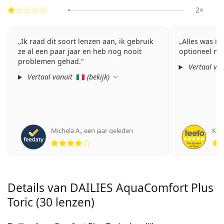
2×
Ik raad dit soort lenzen aan, ik gebruik
Alles was in
ze al een paar jaar en heb nog nooit
optioneel mak
problemen gehad.
Vertaal va
Vertaal vanuit
(
bekijk
)
Michela A.
,
een jaar geleden
Kap
Beoordeling 4 van 5
Details van DAILIES AquaComfort Plus
Toric (30 lenzen)