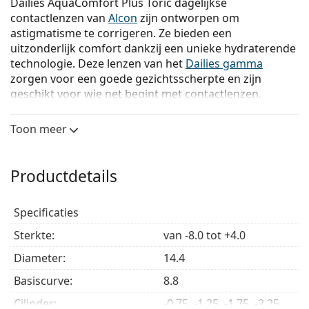
Dailies AquaComfort Plus Toric dagelijkse
contactlenzen van
Alcon
zijn ontworpen om
astigmatisme te corrigeren. Ze bieden een
uitzonderlijk comfort dankzij een unieke hydraterende
technologie. Deze lenzen van het
Dailies gamma
zorgen voor een goede gezichtsscherpte en zijn
geschikt voor wie net begint met contactlenzen.
Het Precision Curve ontwerp is uniek vanwege de
Toon meer
dubbele dunne zones die een superieure lensstabiliteit
bieden. Het ontwerp zorgt voor een gelijkmatige
verdeling van de druk van beide oogleden, waardoor
Productdetails
de lens in de juiste positie blijft.
Dailies AquaComfort Plus Toric zijn gemaakt van
Specificaties
nelfilcon A en bevatten drie hydraterende
bestanddelen voor een fenomenaal comfort:
Sterkte:
van -8.0 tot +4.0
Wrijvingsverminderend HPMC glijmiddel in de
Diameter:
14.4
blisterverpakking zorgt voor onmiddellijk comfort
Basiscurve:
8.8
bij het inbrengen.
Knippergeactiveerd PVA-vochtmiddel houdt de
Cilinder:
-0.75, -1.25, -1.75, -2.25