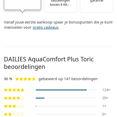
bestellingen
garantie
boven € 69,– .
Vanaf jouw eerste aankoop spaar je bonuspunten die je kunt
inwisselen voor
gratis cadeaus
.
DAILIES AquaComfort Plus Toric
beoordelingen
96 %
gebaseerd op 147 beoordelingen
124×
20×
1×
0×