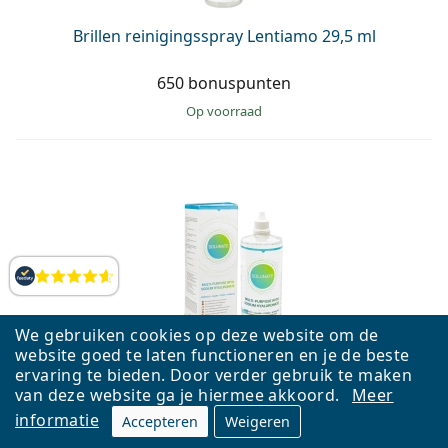
Brillen reinigingsspray Lentiamo 29,5 ml
650 bonuspunten
op voorraad
Beoordelingen
We gebruiken cookies op deze website om de
website goed te laten functioneren en je de beste
Solunate Multi-Purpose 400 ml met lenzendoosje
ervaring te bieden. Door verder gebruik te maken
van deze website ga je hiermee akkoord.
Meer
800 bonuspunten
informatie
Accepteren
Weigeren
op voorraad