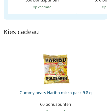
350 bonuspunten
370 bon
Saline lenzenvloeistof
02 446 01 11
Marc Jacobs
Bonusschema
op voorraad
op v
Gucci
Alle lenzenvloeistoffen
Online
Alle merken
Persol
Kies cadeau
Prada
Alle merken
Gummy bears Haribo micro pack 9.8 g
60 bonuspunten