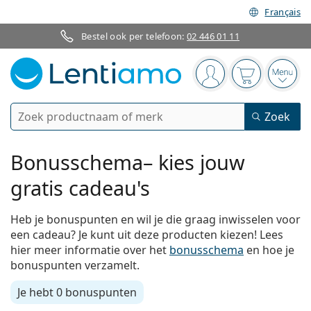
Français
Bestel ook per telefoon:
02 446 01 11
Navigatie
Je bent ingelogd
Jouw winkel
Open
Zoek
Zoek
Bestaande klant?
Navigatie menu
Bonusschema– kies jouw
Contactlenzen
gratis cadeau's
Soort lens
Lenzenvloeistoffen
Heb je bonuspunten en wil je die graag inwisselen voor
Type lens
Daglenzen
een cadeau? Je kunt uit deze producten kiezen! Lees
Op type
hier meer informatie over het
bonusschema
en hoe je
Brillen
Merk
Sferische en asferische
Weeklenzen
bonuspunten verzamelt.
Op inhoud
Multifunctioneel
Accessoires
Acuvue
Torische voor astigmatisme
Tweeweeklenzen
Op type
Speciale aanbiedingen
Vrouwen
Mannen
Kinderen
Je hebt
0 bonuspunten
Zonnebrillen
Voordeel
50 - 120 ml
Peroxide
Inspiratie & tips