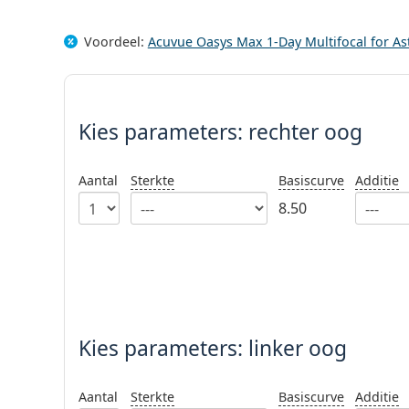
Voordeel:
Acuvue Oasys Max 1-Day Multifocal for As
Kies parameters:
Kies parameters:
rechter oog
Aantal
Sterkte
Basiscurve
Additie
8.50
Kies parameters: linker oog
Aantal
Sterkte
Basiscurve
Additie