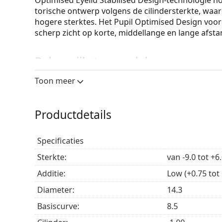
Optimised Eyelid Stabilised Design-technologie hou
torische ontwerp volgens de cilindersterkte, waardo
hogere sterktes. Het Pupil Optimised Design voor
scherp zicht op korte, middellange en lange afst
Belangrijkste voordelen
Toon meer
Deze daglenzen van
Acuvue
, uit het betrouwbare
waaronder:
Productdetails
Gezondere ogen
– Modern siliconenhydrogelmat
wat bijdraagt aan gezondere ogen en optimale 
Comfort de hele dag
– TearStable-technologie h
Specificaties
bestanddeel op en in het lensoppervlak voor 
OptiBlue-filter
– Het OptiBlue blauw-violet licht
Sterkte:
van -9.0 tot +6
door tot 60% van het blauw-violette licht te fil
Additie:
Low (+0.75 tot 
Pupil Optimised Design
– Ontwerp geoptimalise
helder en scherp zicht op alle afstanden in all
Diameter:
14.3
Uitstekende lensstabiliteit
– De Cylinder Optimi
Basiscurve:
8.5
stabilisatiezones om de lens in de juiste positie
bij oog- en hoofdbewegingen.