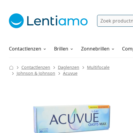
Zoek
Bestaande klant?
Navigatie menu
Lenzenvloeistoffen
Hoe bestellen
Contactlenzen
Brillen
Zonnebrillen
Comp
Contactlenzen
Daglenzen
Multifocale
Johnson & Johnson
Acuvue