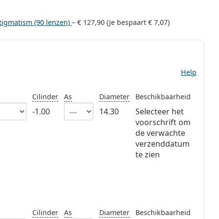
tigmatism (90 lenzen)
–
€ 127,90
(Je bespaart
€ 7,07
)
Help
Cilinder
As
Diameter
Beschikbaarheid
-1.00
14.30
Selecteer het
voorschrift om
de verwachte
verzenddatum
te zien
Cilinder
As
Diameter
Beschikbaarheid