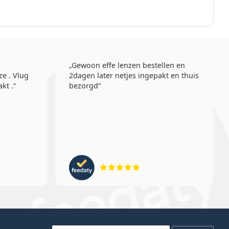
Gewoon effe lenzen bestellen en
ze . Vlug
2dagen later netjes ingepakt en thuis
kt .
bezorgd
eling 5 van 5
Beoordeling 5 van 5