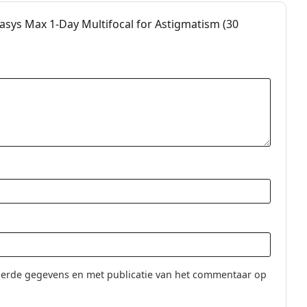
 van
dagelijkse contactlenzen
.
asys Max 1-Day Multifocal for Astigmatism (30
ks draagregime.
nson
tifocal for Astigmatism dragen?
n
ultifocal for Astigmatism?
gel Contactlenzen
ntactlenzen
rops 15 ml
.
s voor gebruik.
erde gegevens en met publicatie van het commentaar op