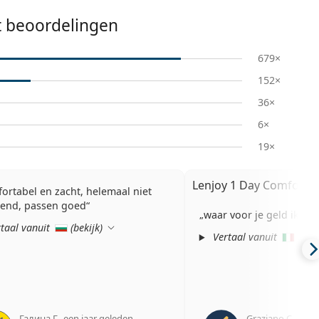
t beoordelingen
679×
152×
36×
6×
19×
Lenjoy 1 Day Comfort (
ortabel en zacht, helemaal niet
erend, passen goed
waar voor je geld ik geb
taal vanuit
(
bekijk
)
Vertaal vanuit
(
beki
Галина Г.
,
een jaar geleden
Graziano C.
,
een 