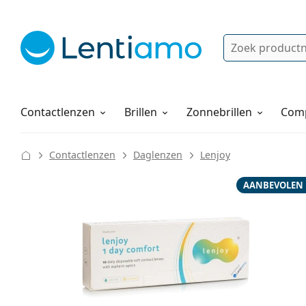
Zoek
Bestaande klant?
Navigatie menu
Lenzenvloeistoffen
Hoe bestellen
Contactlenzen
Brillen
Zonnebrillen
Comp
Contactlenzen
Daglenzen
Lenjoy
AANBEVOLEN