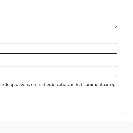
rops 15 ml
.
sferische contactlenzen
s voor gebruik.
erde gegevens en met publicatie van het commentaar op