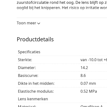
zuurstofcirculatie rond het oog. De lens blijft op 
ooglid bij het knipperen. Het risico op irritatie 
Het unieke asferische ontwerp van de lenzen verla
houden, zelfs in lastige lichtomstandigheden, bijv
Toon meer
werken achter de computer of tijdens sportactivite
Een ander voordeel van Lenjoy 1 Day Comfort-len
Productdetails
het 2de klasse UV-filter, wat betekent dat de len
blokkeren.
Specificaties
De UV-filters van Lenjoy 1 Day Comfort verbetere
negatieve effecten van ultraviolette straling. Om
Sterkte:
van -10.0 tot +
bedekken, is het aan te raden om een zonnebril 
Diameter:
14.2
Basiscurve:
8.6
Lenjoy 1 Day Comfort contactlenzen
Dikte in het midden:
0.07 mm
DAILIES AquaC
Elastische modulus:
0.52 MPa
Lenjoy 1 Day
Lens kenmerken
58%
ehalte
Materiaal:
Omafilcon A