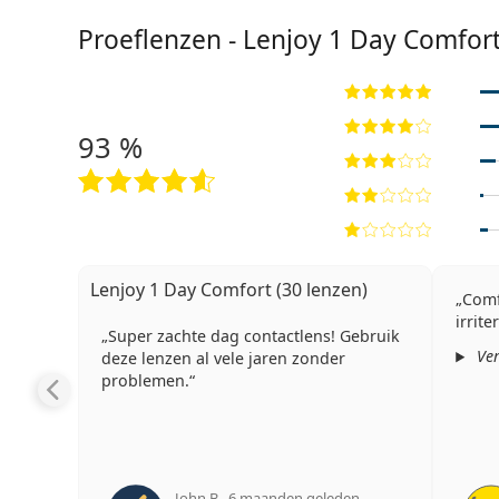
Proeflenzen - Lenjoy 1 Day Comfor
93 %
Lenjoy 1 Day Comfort (30 lenzen)
Comf
irrit
Super zachte dag contactlens! Gebruik
Ver
deze lenzen al vele jaren zonder
problemen.
John B.
,
6 maanden geleden