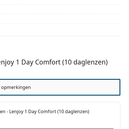
26 Dk/t
19 Dk/t
-15.00
-9.00
+8.00
+6.50
Nee
Nee
2 maanden
Ja
Ja
njoy 1 Day Comfort (10 daglenzen)
Nee
Nee
 opmerkingen
ijk alternatief voor:
en - Lenjoy 1 Day Comfort (10 daglenzen)