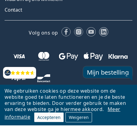
Contact
Facebook
Instagram
YouTube
LinkedIn
Volg ons op
Mijn bestelling
Beoordelingen
We gebruiken cookies op deze website om de
website goed te laten functioneren en je de beste
ervaring te bieden. Door verder gebruik te maken
van deze website ga je hiermee akkoord.
Meer
informatie
Accepteren
Weigeren
Terug naar de homepagina
Ga omhoog
Français
Lentiamo.be is eigendom van en wordt beheerd door Lentiamo s.r.o.,
Tsjechië
Hier al 18 jaar voor jou.