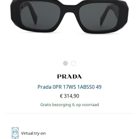
Prada 0PR 17WS 1AB5S0 49
€ 314,90
Gratis bezorging
&
op voorraad
Virtual
try-on