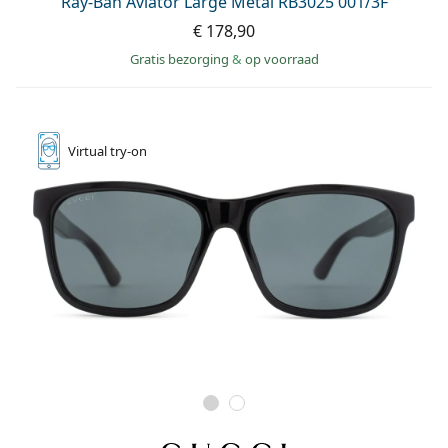
Ray-Ban Aviator Large Metal RB3025 001/3F
€ 178,90
Gratis bezorging
&
op voorraad
Virtual
try-on