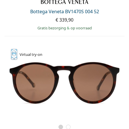
Offline
Alle merken
Persol
Bottega Veneta BV1470S 004 52
€ 339,90
Prada
Gratis bezorging
&
op voorraad
Alle merken
Virtual
try-on