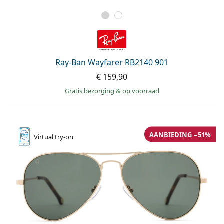
Ray-Ban Wayfarer RB2140 901
€ 159,90
Gratis bezorging
&
op voorraad
AANBIEDING −51%
Virtual
try-on