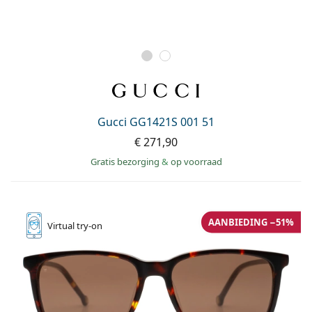
Gucci GG1421S 001 51
€ 271,90
Gratis bezorging
&
op voorraad
AANBIEDING −51%
Virtual
try-on