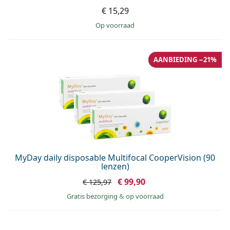
€ 15,29
op voorraad
AANBIEDING −21%
MyDay daily disposable Multifocal CooperVision (90
lenzen)
€ 99,90
€ 125,97
Gratis bezorging
&
op voorraad