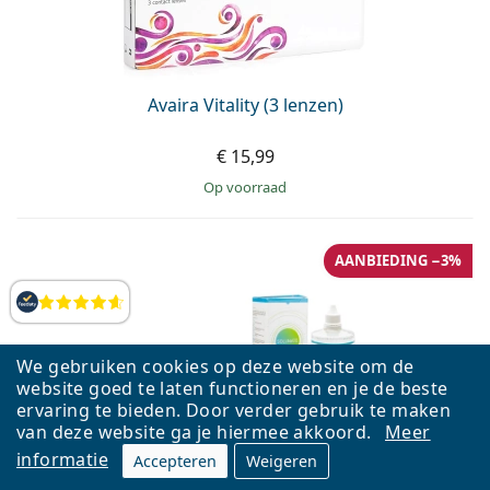
Avaira Vitality (3 lenzen)
€ 15,99
op voorraad
AANBIEDING −3%
Beoordelingen
We gebruiken cookies op deze website om de
website goed te laten functioneren en je de beste
ervaring te bieden. Door verder gebruik te maken
van deze website ga je hiermee akkoord.
Meer
informatie
Accepteren
Weigeren
Biofinity Energys (6 lenzen) + Solunate Multi-Purpose
400 ml met lenzendoosje