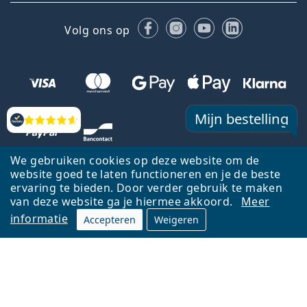
Facebook
Instagram
YouTube
LinkedIn
Volg ons op
Mijn bestelling
Beoordelingen
We gebruiken cookies op deze website om de
website goed te laten functioneren en je de beste
ervaring te bieden. Door verder gebruik te maken
van deze website ga je hiermee akkoord.
Meer
informatie
Accepteren
Weigeren
Terug naar de homepagina
Ga omhoog
Français
Lentiamo.be is eigendom van en wordt beheerd door Lentiamo s.r.o.,
Tsjechië
Hier al 18 jaar voor jou.