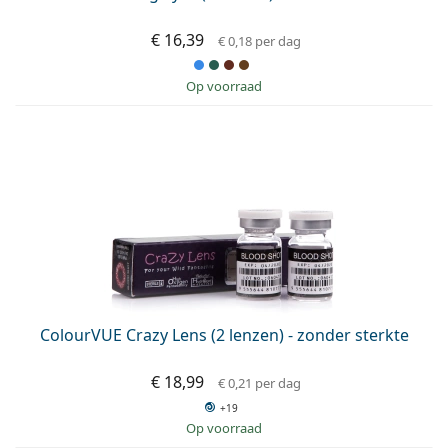
€ 16,39
€ 0,18
per dag
op voorraad
ColourVUE Crazy Lens (2 lenzen) - zonder sterkte
€ 18,99
€ 0,21
per dag
+19
op voorraad