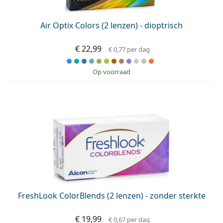
Air Optix Colors (2 lenzen) - dioptrisch
€ 22,99
€ 0,77
per dag
op voorraad
FreshLook ColorBlends (2 lenzen) - zonder sterkte
€ 19,99
€ 0,67
per dag