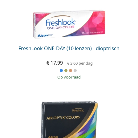
Saline lenzenvloeistof
02 446 01 11
Marc Jacobs
Bonusschema
Gucci
Alle lenzenvloeistoffen
Online
Alle merken
Persol
Prada
FreshLook ONE-DAY (10 lenzen) - dioptrisch
Alle merken
€ 17,99
€ 3,60
per dag
op voorraad