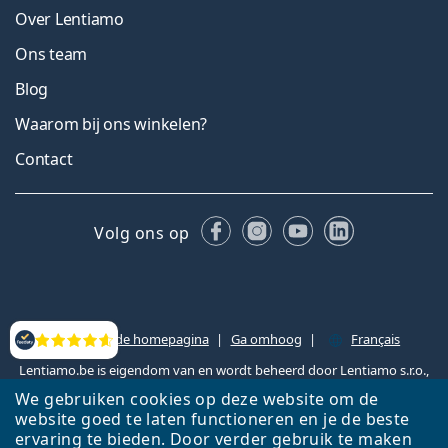
Over Lentiamo
Ons team
Blog
Waarom bij ons winkelen?
Contact
Facebook
Instagram
YouTube
LinkedIn
Volg ons op
Terug naar de homepagina
Ga omhoog
Français
Beoordelingen
Lentiamo.be is eigendom van en wordt beheerd door Lentiamo s.r.o.,
Tsjechië
Hier al 18 jaar voor jou.
We gebruiken cookies op deze website om de
website goed te laten functioneren en je de beste
ervaring te bieden. Door verder gebruik te maken