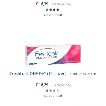
€ 16,39
€ 0,18
per dag
op voorraad
FreshLook ONE-DAY (10 lenzen) - zonder sterkte
€ 16,29
€ 3,26
per dag
op voorraad