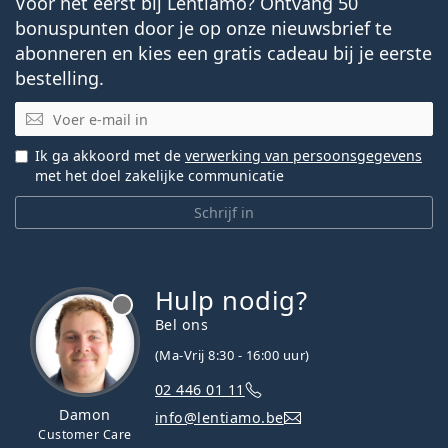
Voor het eerst bij Lentiamo? Ontvang 50
bonuspunten door je op onze nieuwsbrief te
abonneren en kies een gratis cadeau bij je eerste
bestelling.
E-mail
Ik ga akkoord met de
verwerking van persoonsgegevens
met het doel zakelijke communicatie
Schrijf in
Hulp nodig?
Bel ons
(Ma-Vrij 8:30 - 16:00 uur)
02 446 01 11
Damon
info@lentiamo.be
Customer Care