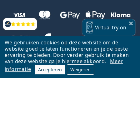
Beoordelingen
Virtual
try-on
We gebruiken cookies op deze website om de
website goed te laten functioneren en je de beste
ervaring te bieden. Door verder gebruik te maken
van deze website ga je hiermee akkoord.
Meer
informatie
Accepteren
Weigeren
Terug naar de homepagina
Ga omhoog
Français
Lentiamo.be is eigendom van en wordt beheerd door Lentiamo s.r.o.,
Tsjechië
Hier al 18 jaar voor jou.