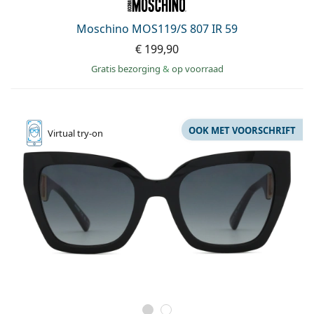
Offline
Alle merken
Persol
Moschino MOS119/S 807 IR 59
€ 199,90
Prada
Gratis bezorging
&
op voorraad
Alle merken
OOK MET VOORSCHRIFT
Virtual
try-on