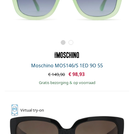
Moschino MOS146/S 1ED 9O 55
€ 98,93
€ 149,90
Gratis bezorging
&
op voorraad
Virtual
try-on