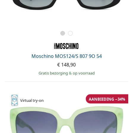
Moschino MOS124/S 807 9O 54
€ 148,90
Gratis bezorging
&
op voorraad
AANBIEDING −34%
Virtual
try-on