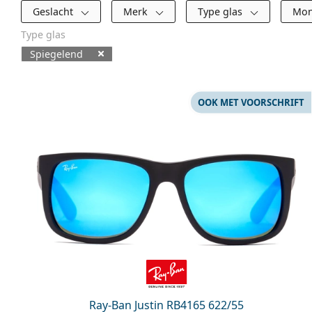
Filters
Geslacht
Merk
Type glas
Mon
Type glas
Spiegelend
Beschikbare producten
OOK MET VOORSCHRIFT
Ray-Ban Justin RB4165 622/55