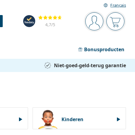
Français
Navigatie
Beoordelingen
Je bent ingelogd
Jouw win
4,7
/5
Bonusproducten
Niet-goed-geld-terug garantie
Kinderen