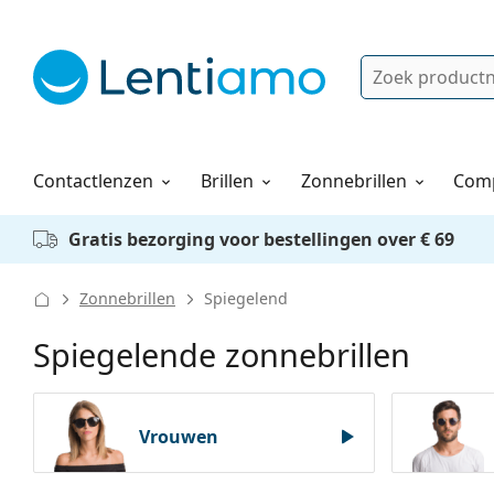
Zoek
Bestaande klant?
Navigatie menu
Lenzenvloeistoffen
Hoe bestellen
Contactlenzen
Brillen
Zonnebrillen
Comp
Gratis bezorging voor bestellingen over € 69
Zonnebrillen
Spiegelend
Spiegelende zonnebrillen
Vrouwen