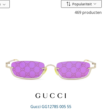
Sorteer op
s
Populariteit
469 producten
Gucci GG1278S 005 55