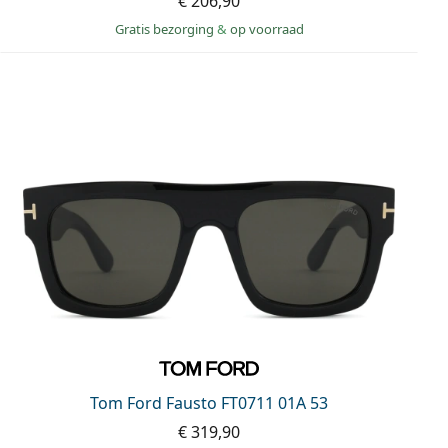
€ 206,90
Gratis bezorging
&
op voorraad
Tom Ford Fausto FT0711 01A 53
€ 319,90