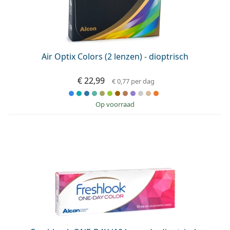
Offline
Alle merken
Persol
Prada
Air Optix Colors (2 lenzen) - dioptrisch
Alle merken
€ 22,99
€ 0,77
per dag
op voorraad