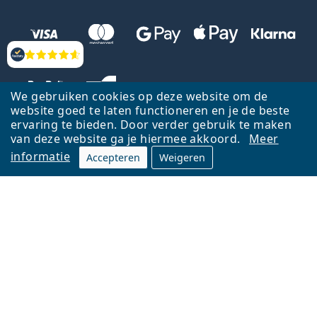
Beoordelingen
We gebruiken cookies op deze website om de
website goed te laten functioneren en je de beste
ervaring te bieden. Door verder gebruik te maken
van deze website ga je hiermee akkoord.
Meer
informatie
Accepteren
Weigeren
Terug naar de homepagina
Ga omhoog
Français
Lentiamo.be is eigendom van en wordt beheerd door Lentiamo s.r.o.,
Tsjechië
Hier al 18 jaar voor jou.