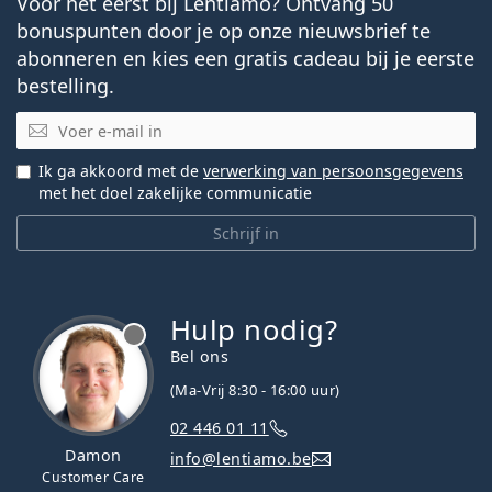
Voor het eerst bij Lentiamo? Ontvang 50
bonuspunten door je op onze nieuwsbrief te
abonneren en kies een gratis cadeau bij je eerste
bestelling.
E-mail
Ik ga akkoord met de
verwerking van persoonsgegevens
met het doel zakelijke communicatie
Schrijf in
Hulp nodig?
Bel ons
(Ma-Vrij 8:30 - 16:00 uur)
02 446 01 11
Damon
info@lentiamo.be
Customer Care