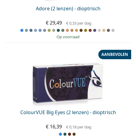
Adore (2 lenzen) - dioptrisch
€ 29,49
€ 0,33
per dag
op voorraad
AANBEVOLEN
ColourVUE Big Eyes (2 lenzen) - dioptrisch
€ 16,39
€ 0,18
per dag