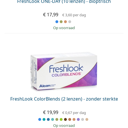
FreshLook ONE-DAY (10 lenzen) - dioptrisch
€ 17,99
€ 3,60
per dag
op voorraad
FreshLook ColorBlends (2 lenzen) - zonder sterkte
€ 19,99
€ 0,67
per dag
op voorraad