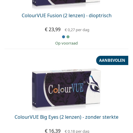
ColourVUE Fusion (2 lenzen) - dioptrisch
€ 23,99
€ 0,27
per dag
op voorraad
AANBEVOLEN
ColourVUE Big Eyes (2 lenzen) - zonder sterkte
€ 16,39
€ 0,18
per dag