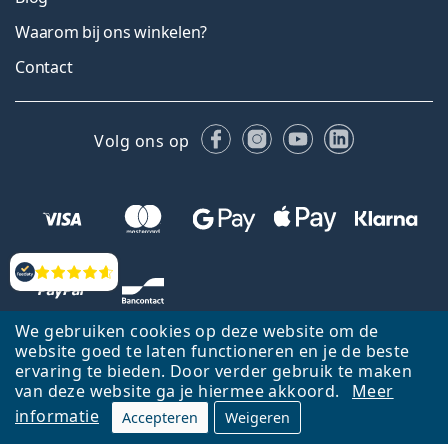
Waarom bij ons winkelen?
Contact
Facebook
Instagram
YouTube
LinkedIn
Volg ons op
Beoordelingen
We gebruiken cookies op deze website om de
website goed te laten functioneren en je de beste
ervaring te bieden. Door verder gebruik te maken
van deze website ga je hiermee akkoord.
Meer
informatie
Accepteren
Weigeren
Terug naar de homepagina
Ga omhoog
Français