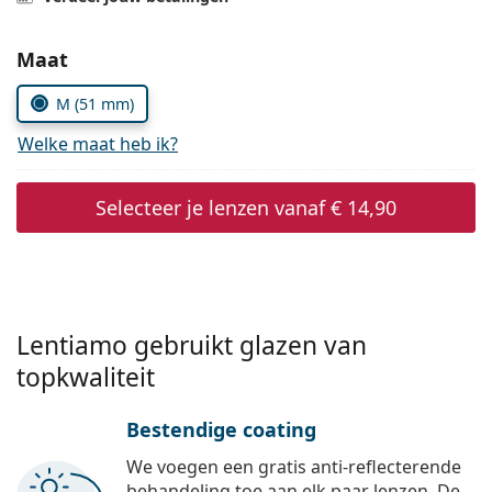
Offline
Alle merken
Persol
Kies parameters:
Maat
Prada
M (51 mm)
Alle merken
Welke maat heb ik?
Selecteer je lenzen vanaf
€ 14,90
Lentiamo gebruikt glazen van
topkwaliteit
Bestendige coating
We voegen een gratis anti-reflecterende
behandeling toe aan elk paar lenzen. De