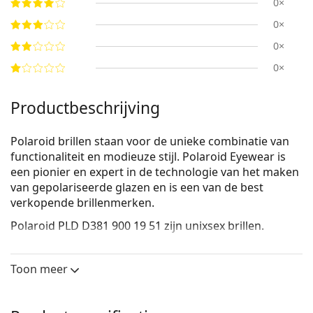
0×
0×
0×
0×
Productbeschrijving
Polaroid brillen staan voor de unieke combinatie van
functionaliteit en modieuze stijl. Polaroid Eyewear is
een pionier en expert in de technologie van het maken
van gepolariseerde glazen en is een van de best
verkopende brillenmerken.
Polaroid PLD D381 900 19 51
zijn unixsex brillen.
Bekijk, hoe deze bril je staat met de Virtual Try-On
functie van Lentiamo.
Toon meer
Brilmontuur
Het transparante montuur past perfect bij zowel