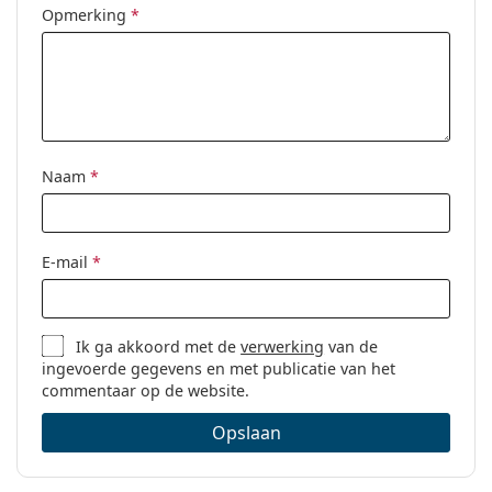
Geslacht:
Unisex
Opmerking
*
Categorie:
Brillen
Merk:
Polaroid
Code:
PLD D381 900 19 51
Naam
*
E-mail
*
Ik ga akkoord met de
verwerking
van de
ingevoerde gegevens en met publicatie van het
commentaar op de website.
Opslaan