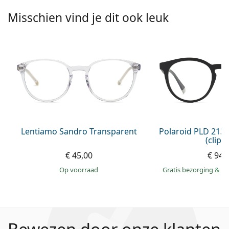
Misschien vind je dit ook leuk
Lentiamo Sandro Transparent
Polaroid PLD 213
(clip-
€ 45,00
€ 94,
op voorraad
Gratis bezorging
&
mo