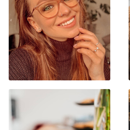
Clip-on:
No
accessoires
Koker:
Ja
Reinigingsdoekje:
Ja
Overig
Geslacht:
Unisex
Categorie:
Brillen
Merk:
Oliver Peoples
Code:
0OV5186 1689 50