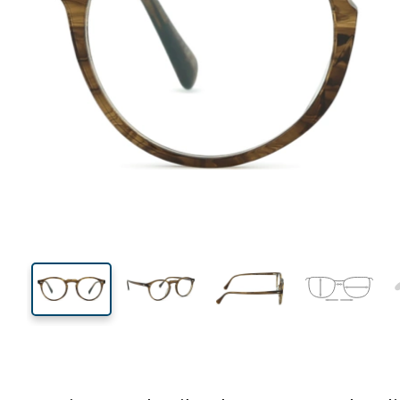
134 mm
Breedte
Glasbreed
44 mm
50 mm
Glashoogte
Glasbreedte