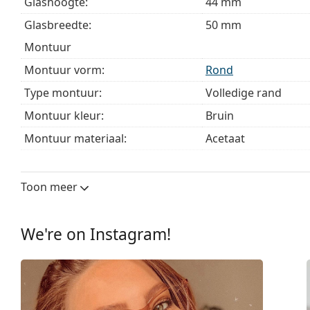
Glashoogte:
44 mm
Glasbreedte:
50 mm
montuur
Montuur vorm:
Rond
Type montuur:
Volledige rand
Montuur kleur:
Bruin
Montuur materiaal:
Acetaat
Maat:
M
Breedte:
134 mm
Toon meer
Lengte:
150 mm
Breedte brug:
23 mm
We're on Instagram!
Gewicht:
305 gr
Verstelbare neus-pads:
No
Verende scharnier:
No