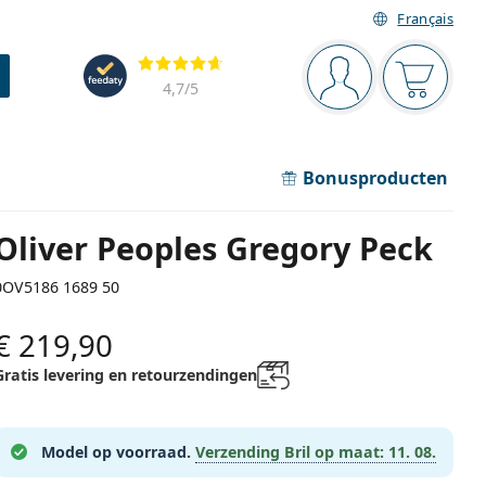
Français
Navigatie
Beoordelingen
Je bent ingelogd
Jouw win
4,7
/5
Bonusproducten
Oliver Peoples Gregory Peck
0OV5186 1689 50
€ 219,90
Gratis levering en retourzendingen
Model op voorraad.
Verzending Bril op maat:
11. 08.