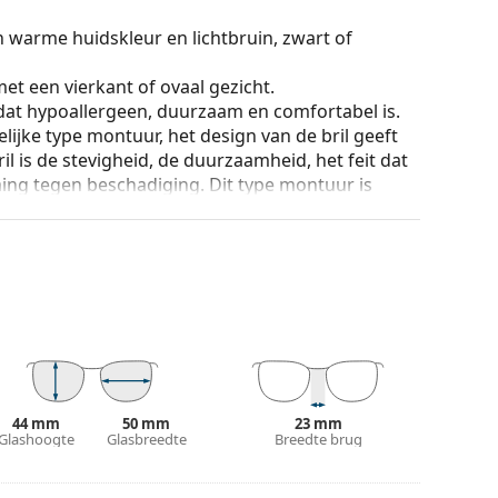
n warme huidskleur en lichtbruin, zwart of
et een vierkant of ovaal gezicht.
 dat hypoallergeen, duurzaam en comfortabel is.
lijke type montuur, het design van de bril geeft
ril is de stevigheid, de duurzaamheid, het feit dat
ming tegen beschadiging. Dit type montuur is
hogere optische sterkte.
ur van de koker en het ontwerp kunnen variëren.
n en verzorgen van zonnebrillen. Sommige
plaats van een doekje.
n of Bekijk onze
brillengids
als je hulp nodig hebt
44 mm
50 mm
23 mm
r gebruik.
Glashoogte
Glasbreedte
Breedte brug