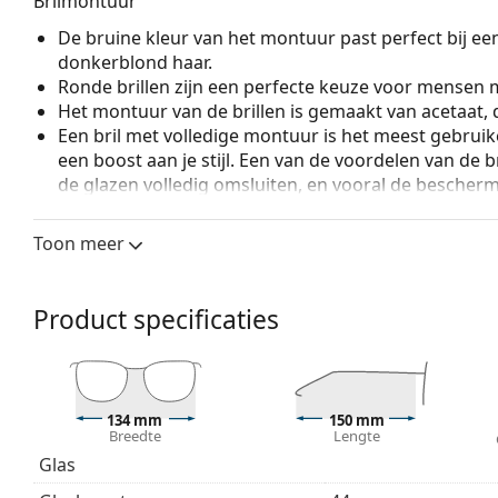
Brilmontuur
De bruine kleur van het montuur past perfect bij ee
donkerblond haar.
Ronde brillen zijn een perfecte keuze voor mensen m
Het montuur van de brillen is gemaakt van acetaat,
Een bril met volledige montuur is het meest gebruike
een boost aan je stijl. Een van de voordelen van de b
de glazen volledig omsluiten, en vooral de bescher
geschikt voor alle glazen, ook voor glazen met een 
Toon meer
Accessoires
Wij leveren de brillen in een originele hoes. De kle
Het meegeleverde doekje is ideaal voor het reinige
Product specificaties
modellen worden geleverd met een stoffen zakje in 
Bekijk het volledige assortiment
brillen
voor meer stijle
bij het kiezen.
134 mm
150 mm
Het is een medisch hulpmiddel. Lees de instructies voo
Breedte
Lengte
Glas