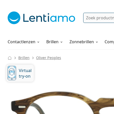
Zoek
Bestaande klant?
Navigatie menu
Lenzenvloeistoffen
Hoe bestellen
Contactlenzen
Brillen
Zonnebrillen
Comp
Brillen
Oliver Peoples
Virtual
try-on