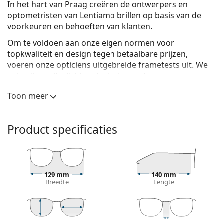
In het hart van Praag creëren de ontwerpers en
optometristen van Lentiamo brillen op basis van de
voorkeuren en behoeften van klanten.
Om te voldoen aan onze eigen normen voor
topkwaliteit en design tegen betaalbare prijzen,
voeren onze opticiens uitgebreide frametests uit. We
gebruiken
ultralicht materiaal
waardoor onze
monturen comfortabel op je gezicht passen. Voor de
Toon meer
ideale look hebben onze ontwerpers een zorgvuldig
geselecteerde, maar uitgebreide set montuurvormen
gecreëerd voor elk gezichtstype.
Product specificaties
Het resultaat is een unieke collectie brillen,
vervaardigd met zowel liefde als expertise, die
maximaal comfort, een buitengewone stijl en
langdurige duurzaamheid biedt.
129 mm
140 mm
Breedte
Lengte
Lentiamo Sandro Deep Black
zijn unixsex brillen.
Bekijk, hoe deze bril je staat met de Virtual Try-On
functie van Lentiamo.