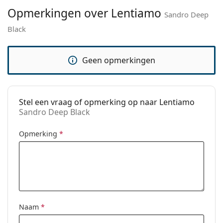
Lengte:
140 mm
Opmerkingen over Lentiamo
Sandro Deep
Breedte brug:
19 mm
Black
Gewicht:
200 gr
Verstelbare neus-
No
Geen opmerkingen
pads:
Verende
No
scharnier:
Stel een vraag of opmerking op naar Lentiamo
accessoires
Sandro Deep Black
Koker:
Ja
Opmerking
*
Reinigingsdoekje:
Ja
Overig
Geslacht:
Unisex
Categorie:
Brillen
Computerbrillen
Naam
*