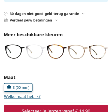
Saline lenzenvloeistof
02 446 01 11
Marc Jacobs
Bonusschema
Gucci
Alle lenzenvloeistoffen
Online
30 dagen niet-goed-geld-terug garantie
Alle merken
Persol
Verdeel jouw betalingen
Prada
Meer beschikbare kleuren
Alle merken
Kies parameters:
Maat
S (50 mm)
Welke maat heb ik?
Selecteer je lenzen vanaf
€ 14,90