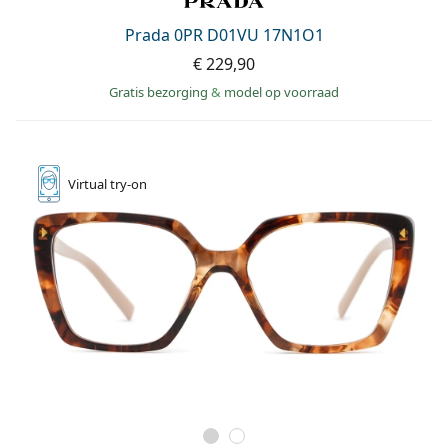
Prada 0PR D01VU 17N1O1
€ 229,90
Gratis bezorging
&
model op voorraad
Virtual
try-on