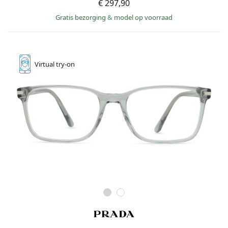
€ 297,90
Offline
Alle merken
Persol
Gratis bezorging
&
model op voorraad
Prada
Alle merken
Virtual
try-on