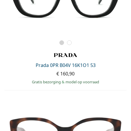
Prada 0PR B04V 16K1O1 53
€ 160,90
Gratis bezorging
&
model op voorraad