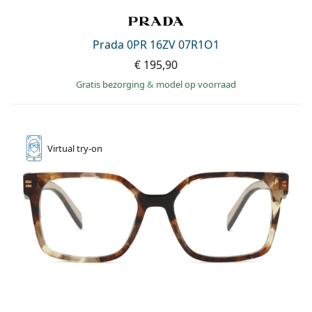
Prada 0PR 16ZV 07R1O1
€ 195,90
Gratis bezorging
&
model op voorraad
Virtual
try-on