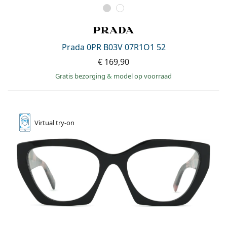
Prada 0PR B03V 07R1O1 52
€ 169,90
Gratis bezorging
&
model op voorraad
Virtual
try-on