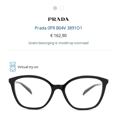
Prada 0PR B04V 3891O1
€ 162,90
Gratis bezorging
&
model op voorraad
Virtual
try-on