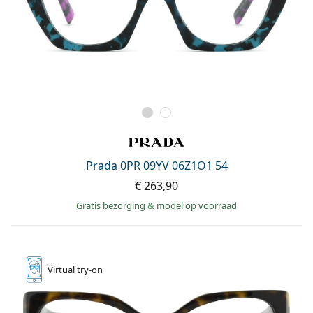
Prada 0PR 09YV 06Z1O1 54
€ 263,90
Gratis bezorging
&
model op voorraad
Virtual
try-on