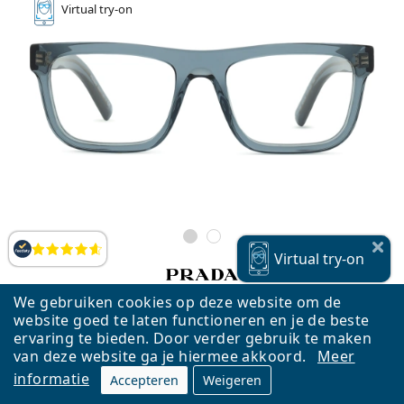
Virtual
try-on
Beoordelingen
Virtual
try-on
We gebruiken cookies op deze website om de
Prada 0PR C03V 17T1O1
website goed te laten functioneren en je de beste
€ 189,90
ervaring te bieden. Door verder gebruik te maken
van deze website ga je hiermee akkoord.
Meer
Gratis bezorging
&
model op voorraad
informatie
Accepteren
Weigeren