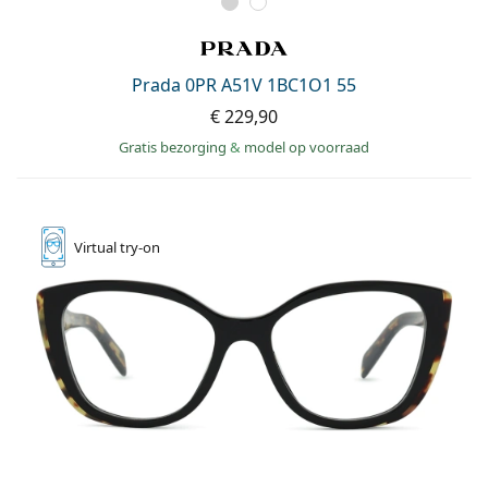
Prada 0PR A51V 1BC1O1 55
€ 229,90
Gratis bezorging
&
model op voorraad
Virtual
try-on