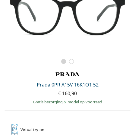
Prada 0PR A15V 16K1O1 52
€ 160,90
Gratis bezorging
&
model op voorraad
Virtual
try-on