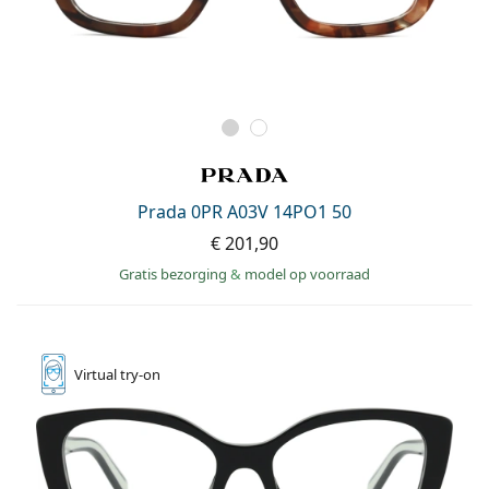
Prada 0PR A03V 14PO1 50
€ 201,90
Gratis bezorging
&
model op voorraad
Virtual
try-on