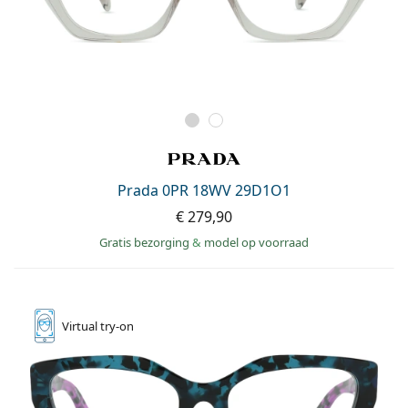
Prada 0PR 18WV 29D1O1
€ 279,90
Gratis bezorging
&
model op voorraad
Virtual
try-on