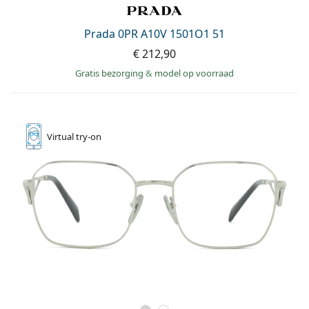
Prada 0PR A10V 1501O1 51
€ 212,90
Gratis bezorging
&
model op voorraad
Virtual
try-on