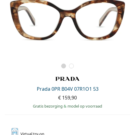
Prada 0PR B04V 07R1O1 53
€ 159,90
Gratis bezorging
&
model op voorraad
Virtual
try-on