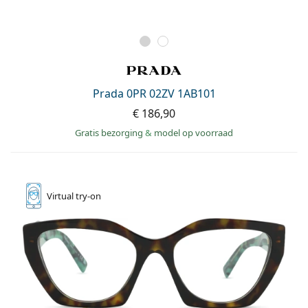
Prada 0PR 02ZV 1AB101
€ 186,90
Gratis bezorging
&
model op voorraad
Virtual
try-on