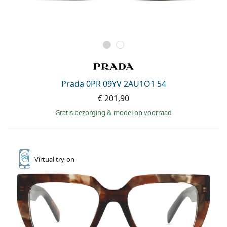
Prada 0PR 09YV 2AU1O1 54
€ 201,90
Gratis bezorging
&
model op voorraad
Virtual
try-on