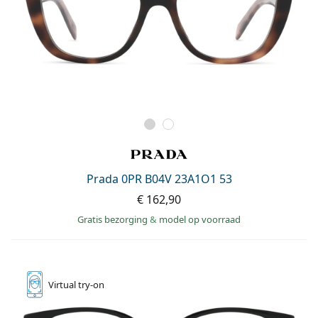
Prada 0PR B04V 23A1O1 53
€ 162,90
Gratis bezorging
&
model op voorraad
Virtual
try-on