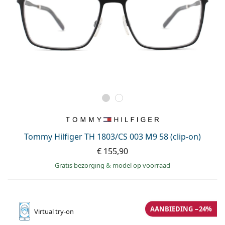
Tommy Hilfiger TH 1803/CS 003 M9 58 (clip-on)
€ 155,90
Gratis bezorging
&
model op voorraad
AANBIEDING −24%
Virtual
try-on