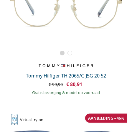
Tommy Hilfiger TH 2065/G J5G 20 52
€ 80,91
€ 99,90
Gratis bezorging
&
model op voorraad
AANBIEDING −46%
Virtual
try-on