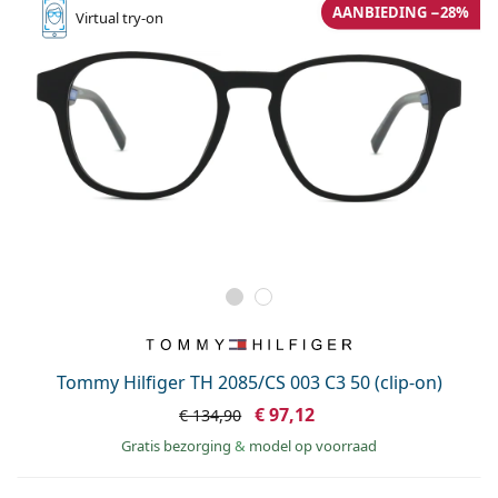
AANBIEDING −28%
Virtual
try-on
Tommy Hilfiger TH 2085/CS 003 C3 50 (clip-on)
€ 97,12
€ 134,90
Gratis bezorging
&
model op voorraad