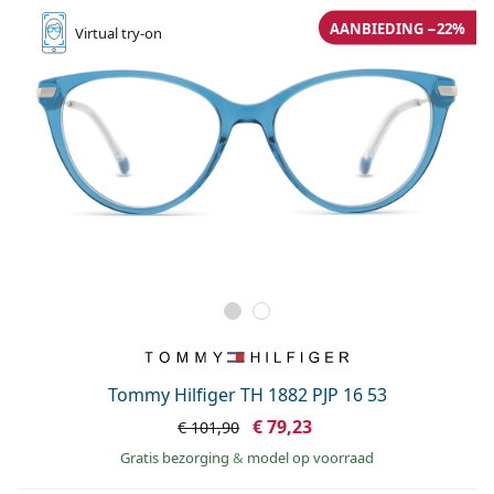
AANBIEDING −22%
Virtual
try-on
Tommy Hilfiger TH 1882 PJP 16 53
€ 79,23
€ 101,90
Gratis bezorging
&
model op voorraad