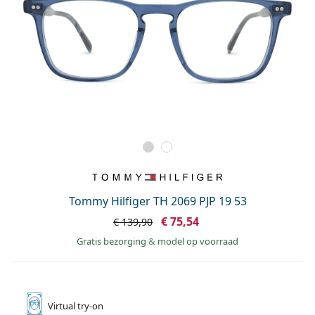
Tommy Hilfiger TH 2069 PJP 19 53
€ 75,54
€ 139,90
Gratis bezorging
&
model op voorraad
Virtual
try-on