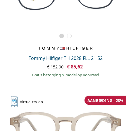
Tommy Hilfiger TH 2028 FLL 21 52
€ 85,62
€ 152,90
Gratis bezorging
&
model op voorraad
AANBIEDING −28%
Virtual
try-on