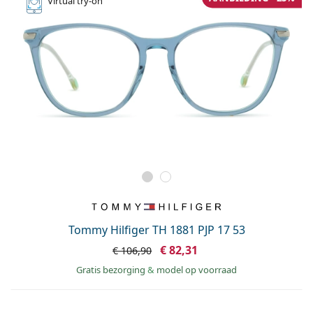
Virtual
try-on
Tommy Hilfiger TH 1881 PJP 17 53
€ 82,31
€ 106,90
Gratis bezorging
&
model op voorraad