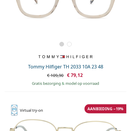
Tommy Hilfiger TH 2033 10A 23 48
€ 79,12
€ 109,90
Gratis bezorging
&
model op voorraad
AANBIEDING −19%
Virtual
try-on