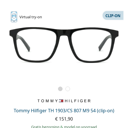
CLIP-ON
Virtual
try-on
Tommy Hilfiger TH 1903/CS 807 M9 54 (clip-on)
€ 151,90
Gratis bezorging
&
model op voorraad