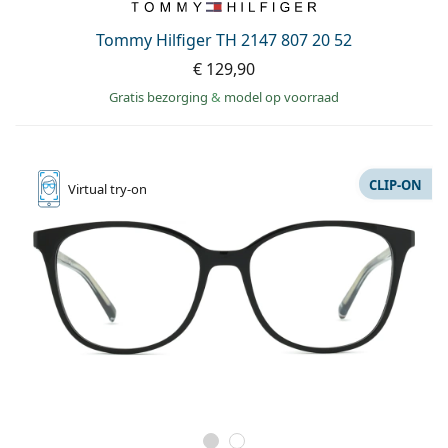
Offline
Alle merken
Persol
Tommy Hilfiger TH 2147 807 20 52
€ 129,90
Prada
Gratis bezorging
&
model op voorraad
Alle merken
CLIP-ON
Virtual
try-on