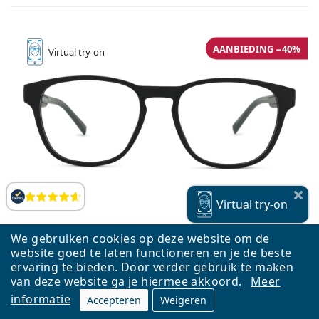
AANBIEDING −40%
Virtual
try-on
Beoordelingen
Virtual
try-on
We gebruiken cookies op deze website om de
website goed te laten functioneren en je de beste
ervaring te bieden. Door verder gebruik te maken
van deze website ga je hiermee akkoord.
Meer
Tommy Hilfiger TH 2092 003 18 52
informatie
Accepteren
Weigeren
€ 70,14
€ 116,90