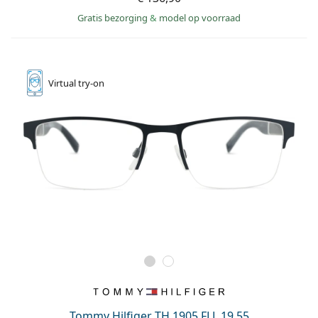
Gratis bezorging
&
model op voorraad
Virtual
try-on
Tommy Hilfiger TH 1905 FLL 19 55