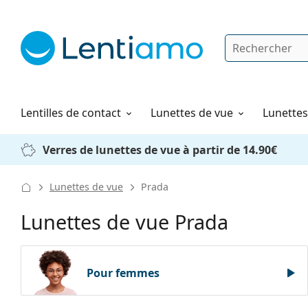
Rechercher
Je suis déjà client chez Lentiamo
Navigation sur le site
Solutions
Comment commander
Lentilles de contact
Lunettes de vue
Lunettes 
Verres de lunettes de vue à partir de 14.90€
Lunettes de vue
Prada
Lunettes de vue Prada
Pour femmes