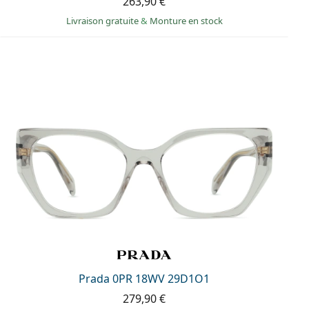
263,90 €
Livraison gratuite
&
Monture en stock
Prada 0PR 18WV 29D1O1
279,90 €