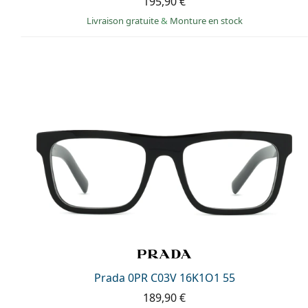
195,90 €
Livraison gratuite
&
Monture en stock
Prada 0PR C03V 16K1O1 55
189,90 €