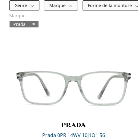
Filtres
Genre
Marque
Forme de la monture
Marque
Prada
Produits disponibles
Prada 0PR 14WV 10J1O1 56