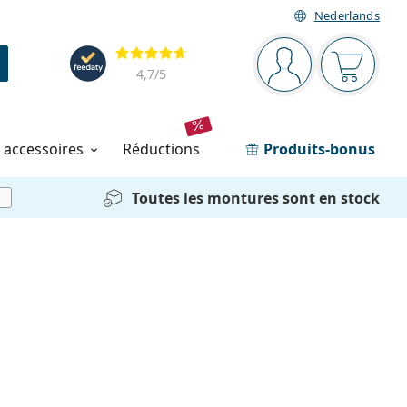
Nederlands
Barre de navigation
Évaluation
Vous êtes connec
Votre pa
4,7
/5
t accessoires
réductions
Produits-bonus
Toutes les montures sont en stock
i