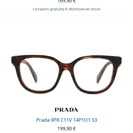
169,90 €
Livraison gratuite
&
Monture en stock
Prada 0PR C11V 14P1O1 53
199,90 €