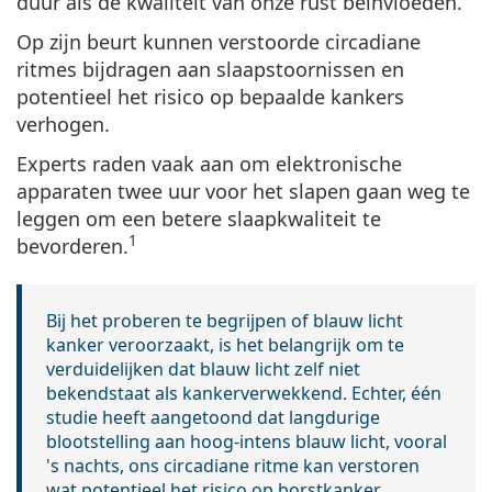
duur als de kwaliteit van onze rust beïnvloeden.
Op zijn beurt kunnen verstoorde circadiane
ritmes
bijdragen aan slaapstoornissen en
potentieel het risico op bepaalde kankers
verhogen.
Experts raden vaak aan om elektronische
apparaten twee uur voor het slapen gaan weg te
leggen om een betere slaapkwaliteit te
1
bevorderen.
Bij het proberen te begrijpen of blauw licht
kanker veroorzaakt, is het belangrijk om te
verduidelijken dat blauw licht zelf niet
bekendstaat als kankerverwekkend. Echter, één
studie heeft aangetoond dat langdurige
blootstelling aan hoog-intens blauw licht, vooral
's nachts, ons circadiane ritme kan verstoren
wat
potentieel het risico op borstkanker,