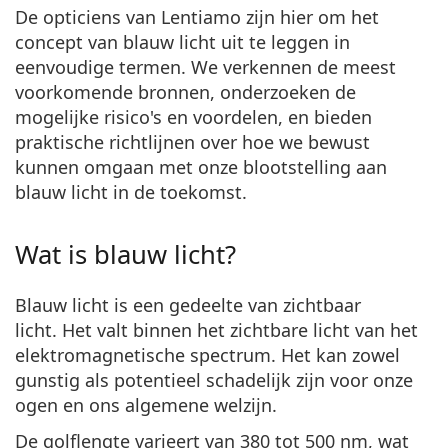
Gucci
Alle lenzenvloeistoffen
De opticiens van Lentiamo zijn hier om het
Offline
Alle merken
concept van blauw licht uit te leggen
in
Persol
eenvoudige termen. We verkennen de meest
Prada
voorkomende bronnen, onderzoeken de
mogelijke risico's en voordelen, en bieden
Alle merken
praktische richtlijnen over hoe we bewust
kunnen omgaan met onze blootstelling aan
blauw licht in de toekomst.
Wat is blauw licht?
Blauw licht is een
gedeelte van zichtbaar
licht
.
Het valt binnen het zichtbare licht van het
elektromagnetische spectrum. Het kan zowel
gunstig als potentieel schadelijk zijn voor onze
ogen en ons algemene welzijn.
De golflengte varieert van 380 tot 500 nm, wat