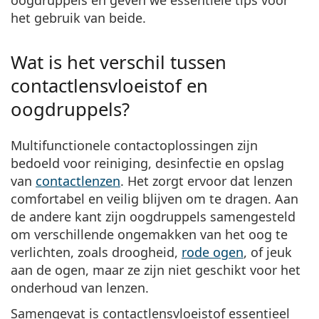
Gucci
Alle lenzenvloeistoffen
Offline
het gebruik van beide.
Alle merken
Persol
Wat is het verschil tussen
Prada
contactlensvloeistof en
Alle merken
oogdruppels?
Multifunctionele contactoplossingen zijn
bedoeld voor reiniging, desinfectie en opslag
van
contactlenzen
. Het zorgt ervoor dat lenzen
comfortabel en veilig blijven om te dragen. Aan
de andere kant zijn oogdruppels samengesteld
om verschillende ongemakken van het oog te
verlichten, zoals droogheid,
rode ogen
, of jeuk
aan de ogen, maar ze zijn niet geschikt voor het
onderhoud van lenzen.
Samengevat is
contactlensvloeistof essentieel