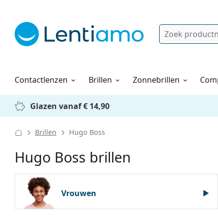
Zoek
Bestaande klant?
Navigatie menu
Lenzenvloeistoffen
Hoe bestellen
Contactlenzen
Brillen
Zonnebrillen
Comp
Glazen vanaf € 14,90
Brillen
Hugo Boss
Hugo Boss brillen
Vrouwen