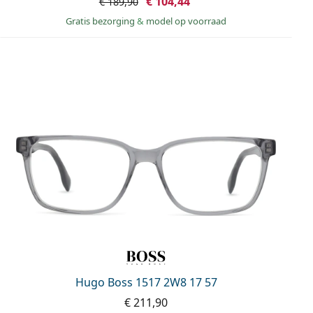
€ 104,44
€ 189,90
Gratis bezorging
&
model op voorraad
Hugo Boss 1517 2W8 17 57
€ 211,90