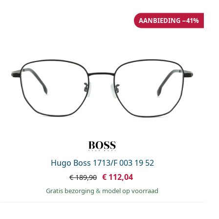
AANBIEDING −41%
Hugo Boss 1713/F 003 19 52
€ 112,04
€ 189,90
Gratis bezorging
&
model op voorraad