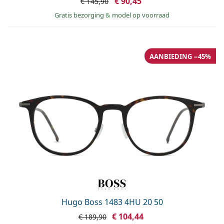
€ 90,45
€ 145,90
Gratis bezorging
&
model op voorraad
AANBIEDING −45%
Hugo Boss 1483 4HU 20 50
€ 104,44
€ 189,90