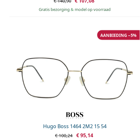
€ 107,08
€ 140,90
Gratis bezorging
&
model op voorraad
AANBIEDING −5%
Hugo Boss 1464 2M2 15 54
€ 95,14
€ 100,24