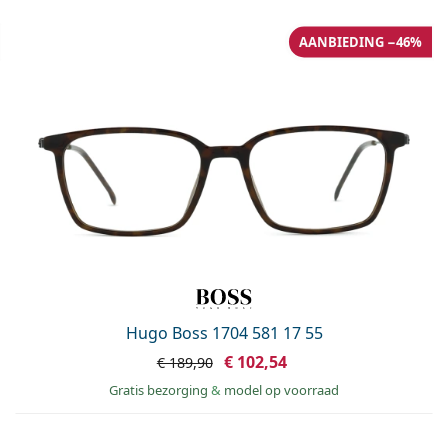
AANBIEDING −46%
Hugo Boss 1704 581 17 55
€ 102,54
€ 189,90
Gratis bezorging
&
model op voorraad