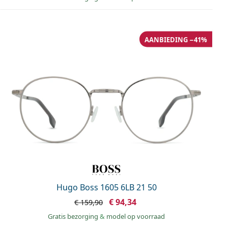
AANBIEDING −41%
Hugo Boss 1605 6LB 21 50
€ 94,34
€ 159,90
Gratis bezorging
&
model op voorraad