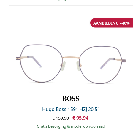
AANBIEDING −40%
Hugo Boss 1591 HZJ 20 51
€ 95,94
€ 159,90
Gratis bezorging
&
model op voorraad