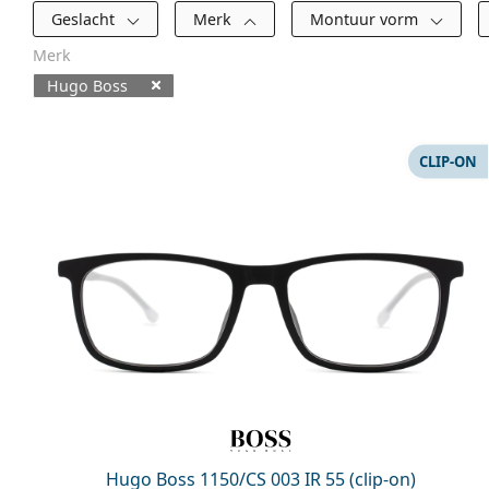
Filters
Geslacht
Merk
Montuur vorm
Merk
Hugo Boss
Beschikbare producten
CLIP-ON
Hugo Boss 1150/CS 003 IR 55 (clip-on)