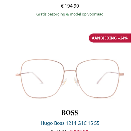
€ 194,90
Gratis bezorging
&
model op voorraad
AANBIEDING −24%
Hugo Boss 1214 G1C 15 55