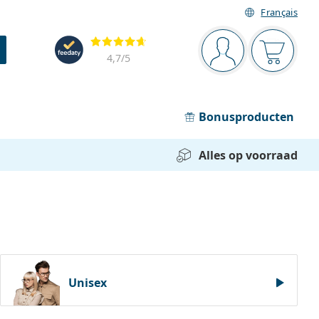
Français
Navigatie
Beoordelingen
Je bent ingelogd
Jouw win
4,7
/5
Bonusproducten
Alles op voorraad
Unisex