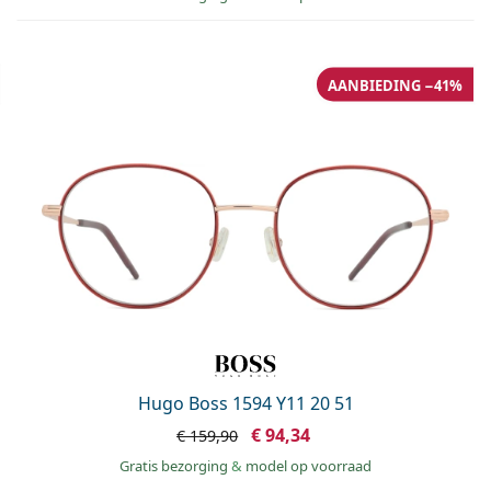
AANBIEDING −41%
Hugo Boss 1594 Y11 20 51
€ 94,34
€ 159,90
Gratis bezorging
&
model op voorraad