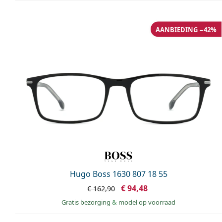
AANBIEDING −42%
Hugo Boss 1630 807 18 55
€ 94,48
€ 162,90
Gratis bezorging
&
model op voorraad