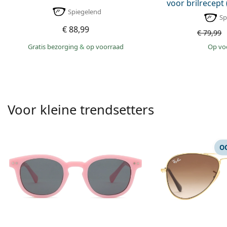
voor brilrecept (
Spiegelend
Sp
€ 88,99
€ 79,99
Gratis bezorging
&
op voorraad
op v
Voor kleine trendsetters
O