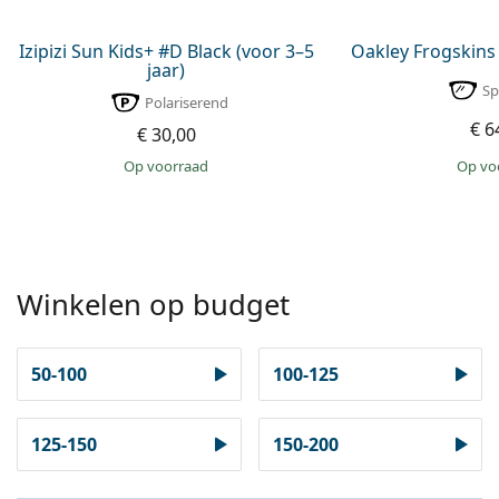
Izipizi Sun Kids+ #D Black (voor 3–5
Oakley Frogskins 
jaar)
Sp
Polariserend
€ 6
€ 30,00
op v
op voorraad
Winkelen op budget
50-100
100-125
125-150
150-200