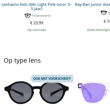
Lentiamo Kids Aliki Light Pink (voor 3–
Ray-Ban Junior Avi
5 jaar)
G
Polariserend
€ 7
€ 23,99
Gratis bezorgi
op voorraad
Op type lens
OOK MET VOORSCHRIFT