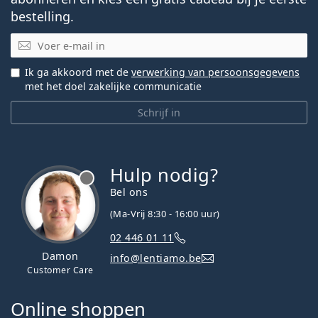
bestelling.
E-mail
Ik ga akkoord met de
verwerking van persoonsgegevens
met het doel zakelijke communicatie
Schrijf in
Hulp nodig?
Bel ons
(Ma-Vrij 8:30 - 16:00 uur)
02 446 01 11
Damon
info@lentiamo.be
Customer Care
Online shoppen