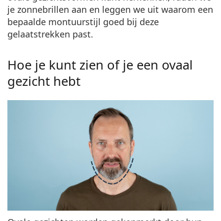
Gucci
Alle lenzenvloeistoffen
je zonnebrillen aan en leggen we uit waarom een
Offline
Alle merken
bepaalde montuurstijl goed bij deze
Persol
gelaatstrekken past.
Prada
Hoe je kunt zien of je een ovaal
Alle merken
gezicht hebt