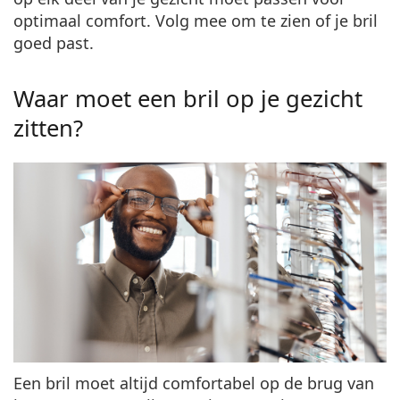
Gucci
Alle lenzenvloeistoffen
Offline
optimaal comfort. Volg mee om te zien of je bril
Alle merken
Persol
goed past.
Prada
Waar moet een bril op je gezicht
Alle merken
zitten?
Een bril moet altijd comfortabel op de brug van