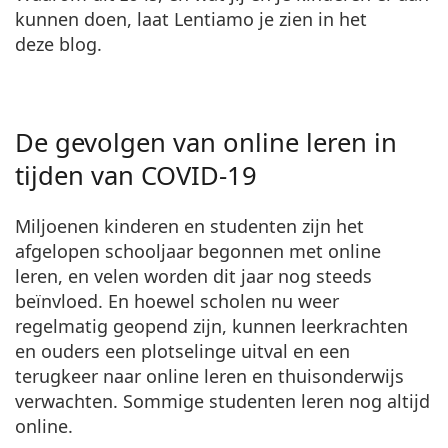
Gucci
Alle lenzenvloeistoffen
kunnen doen, laat Lentiamo je zien in het
Offline
Alle merken
deze blog.
Persol
Prada
Alle merken
De gevolgen van online leren in
tijden van COVID-19
Miljoenen kinderen en studenten zijn het
afgelopen schooljaar begonnen met online
leren, en velen worden dit jaar nog steeds
beïnvloed. En hoewel scholen nu weer
regelmatig geopend zijn, kunnen leerkrachten
en ouders een plotselinge uitval en een
terugkeer naar online leren en thuisonderwijs
verwachten. Sommige studenten leren nog altijd
online.