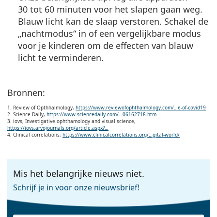
30 tot 60 minuten voor het slapen gaan weg.
Blauw licht kan de slaap verstoren. Schakel de
„nachtmodus“ in of een vergelijkbare modus
voor je kinderen om de effecten van blauw
licht te verminderen.
Bronnen:
1. Review of Opthhalmology,
https://www.reviewofophthalmology.com/…e-of-covid19
2. Science Daily,
https://www.sciencedaily.com/…06162718.htm
3. iovs, Investigative ophthamology and visual science,
https://iovs.arvojournals.org/article.aspx?…
4. Clinical correlations,
https://www.clinicalcorrelations.org/…gital-world/
Mis het belangrijke nieuws niet.
Schrijf je in voor onze nieuwsbrief!