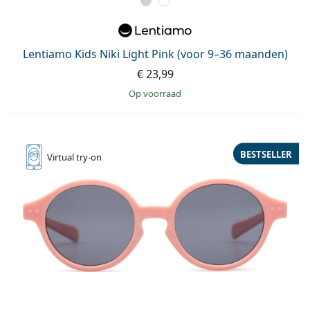
Offline
Alle merken
Persol
Prada
Lentiamo Kids Niki Light Pink (voor 9–36 maanden)
€ 23,99
Alle merken
op voorraad
BESTSELLER
Virtual
try-on