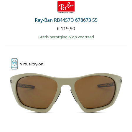
Ray-Ban RB4457D 678673 55
€ 119,90
Gratis bezorging
&
op voorraad
Virtual
try-on