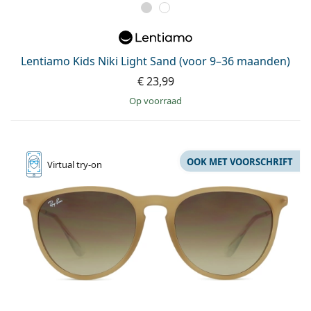
Saline lenzenvloeistof
02 446 01 11
Marc Jacobs
Bonusschema
Gucci
Alle lenzenvloeistoffen
Online
Alle merken
Persol
Lentiamo Kids Niki Light Sand (voor 9–36 maanden)
€ 23,99
Prada
op voorraad
Alle merken
OOK MET VOORSCHRIFT
Virtual
try-on