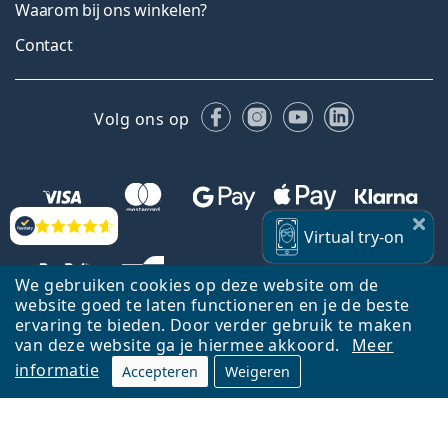
Waarom bij ons winkelen?
Contact
Facebook
Instagram
YouTube
LinkedIn
Volg ons op
Beoordelingen
Virtual
try-on
We gebruiken cookies op deze website om de
website goed te laten functioneren en je de beste
ervaring te bieden. Door verder gebruik te maken
van deze website ga je hiermee akkoord.
Meer
informatie
Accepteren
Weigeren
Terug naar de homepagina
Ga omhoog
Français
Lentiamo.be is eigendom van en wordt beheerd door Lentiamo s.r.o.,