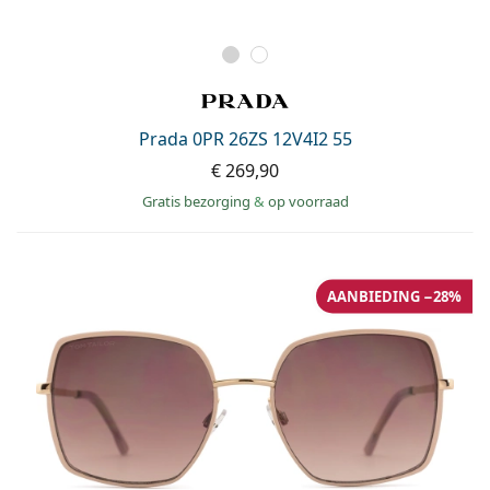
Prada 0PR 26ZS 12V4I2 55
€ 269,90
Gratis bezorging
&
op voorraad
AANBIEDING −28%