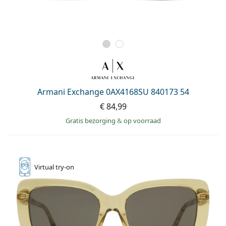
Armani Exchange 0AX4168SU 840173 54
€ 84,99
Gratis bezorging
&
op voorraad
Virtual
try-on