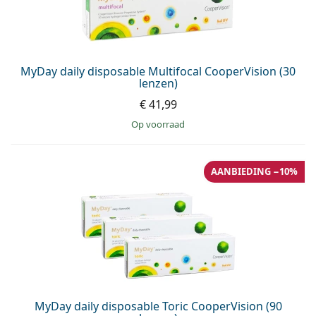
Offline
Alle merken
Persol
Prada
MyDay daily disposable Multifocal CooperVision (30
Alle merken
lenzen)
€ 41,99
op voorraad
AANBIEDING −10%
MyDay daily disposable Toric CooperVision (90