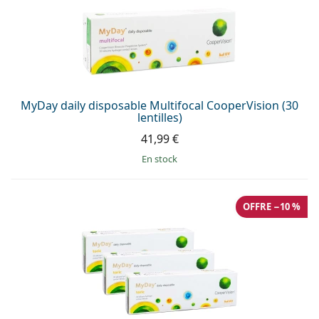
Solutions salines
02 446 01 11
Marc Jacobs
Gucci
Toutes les solutions
hors ligne
Toutes les marques
Persol
Prada
MyDay daily disposable Multifocal CooperVision (30
Toutes les marques
lentilles)
41,99 €
en stock
OFFRE −10 %