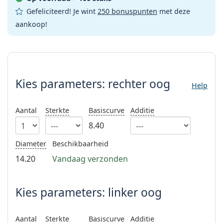
Saline lenzenvloeistof
02 446 01 11
Marc Jacobs
Bonusschema
Gefeliciteerd! Je wint
250 bonuspunten
met deze
Gucci
Alle lenzenvloeistoffen
aankoop!
Online
Alle merken
Persol
Kies parameters:
Prada
Kies parameters:
rechter oog
Alle merken
Help
Aantal
Sterkte
Basiscurve
Additie
8.40
Diameter
Beschikbaarheid
14.20
Vandaag verzonden
Kies parameters: linker oog
Aantal
Sterkte
Basiscurve
Additie