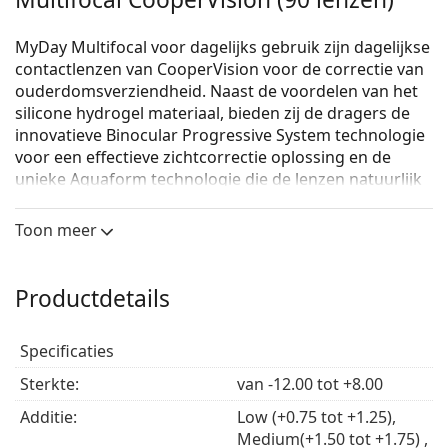
MyDay Multifocal voor dagelijks gebruik zijn dagelijkse
contactlenzen van CooperVision voor de correctie van
ouderdomsverziendheid. Naast de voordelen van het
silicone hydrogel materiaal, bieden zij de dragers de
innovatieve Binocular Progressive System technologie
voor een effectieve zichtcorrectie oplossing en de
unieke Aquaform technologie die de lenzen natuurlijk
vochtig en comfortabel houdt.
Toon meer
MyDay Multifocal silicone hydrogel contactlenzen voor
dagelijks gebruik hebben een hoge mate van
zuurstofdoorlaatbaarheid, zijn lichtblauw van kleur
Productdetails
voor gemakkelijk gebruik en zijn UV-gefilterd.
Wat zijn de belangrijkste voordelen van MyDay
Specificaties
Multifocale contactlenzen voor dagelijks gebruik?
Sterkte:
van -12.00 tot +8.00
Het materiaal Smart Silicone, dat een beslissende
verandering betekent ten opzichte van de
Additie:
Low (+0.75 tot +1.25),
materialen voor contactlenzen die de laatste tijd
Medium(+1.50 tot +1.75) ,