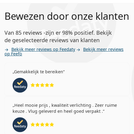
bescherming van het hoornvlies tegen gevaarlijke
ultraviolette straling. De lenzen bedekken echter niet
Bewezen door onze klanten
het gehele oog of ooggebied, zodat de combinatie van
contactlenzen met een UV-filter en een zonnebril de
ideale bescherming biedt tegen schadelijke UV-stralen.
Van 85 reviews -zijn er 98% positief. Bekijk
Het is een medisch hulpmiddel. Lees de instructies
de geselecteerde reviews van klanten
voor gebruik.
Bekijk meer reviews op Feedaty
Bekijk meer reviews
op Feefo
Gemakkelijk te bereiken
Beoordeling 5 van 5
Heel mooie prijs , kwaliteit verlichting . Zeer ruime
keuze . Vlug geleverd en heel goed verpakt .
Beoordeling 5 van 5