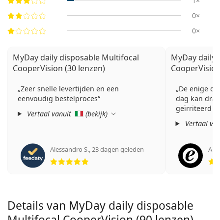
1×
0×
0×
MyDay daily disposable Multifocal
MyDay daily 
CooperVision (30 lenzen)
CooperVision
Zeer snelle levertijden en een
De enige dag
eenvoudig bestelproces
dag kan drag
geïrriteerd r
Vertaal vanuit
(
bekijk
)
Vertaal va
Alessandro S.
,
23 dagen geleden
Ano
Beoordeling 5 van 5
Details van MyDay daily disposable
Multifocal CooperVision (90 lenzen)