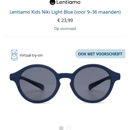
Offline
Alle merken
Persol
Lentiamo Kids Niki Light Blue (voor 9–36 maanden)
€ 23,99
Prada
op voorraad
Alle merken
OOK MET VOORSCHRIFT
Virtual
try-on