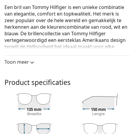
Een bril van Tommy Hilfiger is een unieke combinatie
van elegantie, comfort en topkwaliteit. Het merk is
zeer populair over de hele wereld en gemakkelijk te
herkennen aan de kleurencombinatie van rood, wit en
blauw. De brillenco­llectie van Tommy Hilfiger
vertegenwoordigd een eersteklas Amerikaans design
terwijl de tijdloosheid het ideaal maakt voor elke
gelegenheid.
Toon meer
Tommy Hilfiger TH 1817 PJP 19 52
zijn heren brillen.
Bekijk, hoe deze bril je staat met de Virtual Try-On
functie van Lentiamo.
Product specificaties
Brilmontuur
De blauwe kleur van het montuur past perfect bij
een koele huidskleur en lichtbruin, zwart of
135 mm
150 mm
lichtblond haar.
Breedte
Lengte
Rechthoekige brillen zijn een perfecte keuze voor
mensen met een ovaal of rond gezicht.
Het montuur van de bril is gemaakt van een