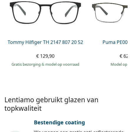
Saline lenzenvloeistof
02 446 01 11
Marc Jacobs
Bonusschema
Gucci
Alle lenzenvloeistoffen
Online
Alle merken
Persol
Prada
Tommy Hilfiger TH 2147 807 20 52
Puma PE0027
Alle merken
€ 129,90
€ 62,
Gratis bezorging
&
model op voorraad
model op 
Lentiamo gebruikt glazen van
topkwaliteit
Bestendige coating