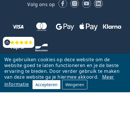
Facebook
Instagram
YouTube
LinkedIn
Volg ons op
Beoordelingen
We gebruiken cookies op deze website om de
website goed te laten functioneren en je de beste
ervaring te bieden. Door verder gebruik te maken
van deze website ga je hiermee akkoord.
Meer
informatie
Accepteren
Weigeren
Terug naar de homepagina
Ga omhoog
Français
Lentiamo.be is eigendom van en wordt beheerd door Lentiamo s.r.o.,
Tsjechië
Hier al 18 jaar voor jou.