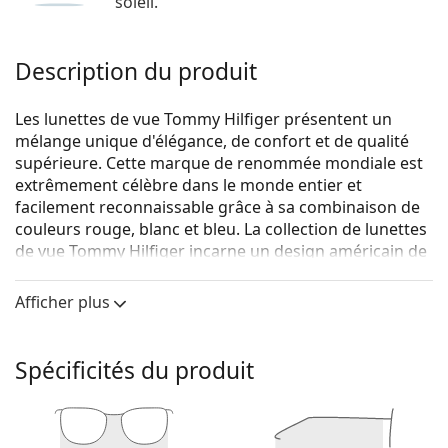
soleil.
Description du produit
Les lunettes de vue Tommy Hilfiger présentent un
mélange unique d'élégance, de confort et de qualité
supérieure. Cette marque de renommée mondiale est
extrêmement célèbre dans le monde entier et
facilement reconnaissable grâce à sa combinaison de
couleurs rouge, blanc et bleu. La collection de lunettes
de vue Tommy Hilfiger incarne un design américain de
première classe, tandis que son caractère intemporel
la rend idéale pour toutes les occasions.
Afficher plus
Tommy Hilfiger TH 1817 PJP 19 52
sont des lunettes
pour hommes.
Spécificités du produit
Voyez de quoi vous avez l'air avec ces lunettes grâce à
la fonction d'essai virtuel de Lentiamo.
Monture de lunettes de vue