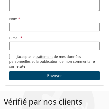
Accessoires
Étui:
Oui
Nom
*
Tissu de
Oui
nettoyage:
Autres
E-mail
*
Sexe:
Pour hommes
Catégorie:
Lunettes de vue
J’accepte le
traitement
de mes données
Marque:
Tommy Hilfiger
personnelles et la publication de mon commentaire
Code:
TH 1817 PJP 19 52
sur le site
Envoyer
Vérifié par nos clients