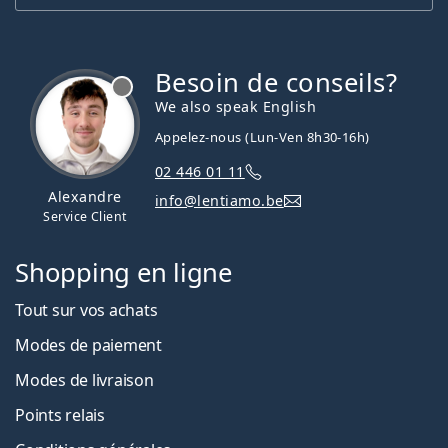
Besoin de conseils?
hors ligne
We also speak English
Appelez-nous (Lun-Ven 8h30-16h)
02 446 01 11
Alexandre
info@lentiamo.be
Service Client
Shopping en ligne
Tout sur vos achats
Modes de paiement
Modes de livraison
Points relais