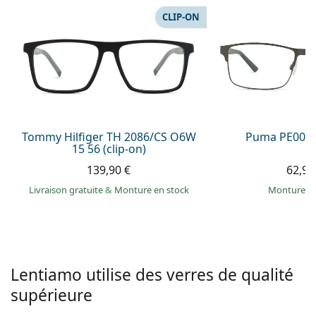
hors ligne
Toutes les marques
CLIP-ON
Persol
Prada
Toutes les marques
Tommy Hilfiger TH 2086/CS O6W
Puma PE0027
15 56 (clip-on)
139,90 €
62,99
Livraison gratuite
&
Monture en stock
Monture e
Lentiamo utilise des verres de qualité
supérieure