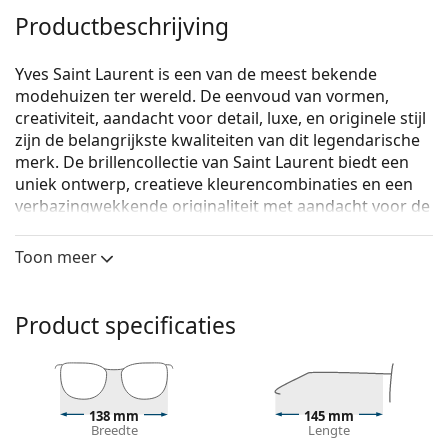
Productbeschrijving
Yves Saint Laurent is een van de meest bekende
modehuizen ter wereld. De eenvoud van vormen,
creativiteit, aandacht voor detail, luxe, en originele stijl
zijn de belangrijkste kwaliteiten van dit legendarische
merk. De brillencollectie van Saint Laurent biedt een
uniek ontwerp, creatieve kleurencombinaties en een
verbazingwekkende originaliteit met aandacht voor de
laatste modetrends.
Toon meer
Saint Laurent SL 386 005 55
zijn dames brillen.
Bekijk, hoe deze bril je staat met de Virtual Try-On
functie van Lentiamo.
Product specificaties
Brilmontuur
De zwarte kleur van het montuur past perfect bij
een koele huidskleur en lichtblond, lichtbruin of
138 mm
145 mm
zwart haar.
Breedte
Lengte