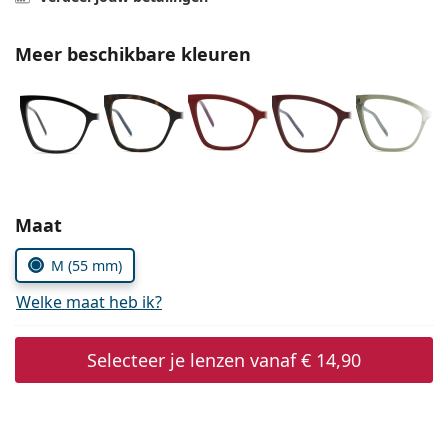
Offline
Alle merken
Persol
Meer beschikbare kleuren
Prada
Alle merken
Kies parameters:
Maat
M (55 mm)
Welke maat heb ik?
Selecteer je lenzen vanaf
€ 14,90