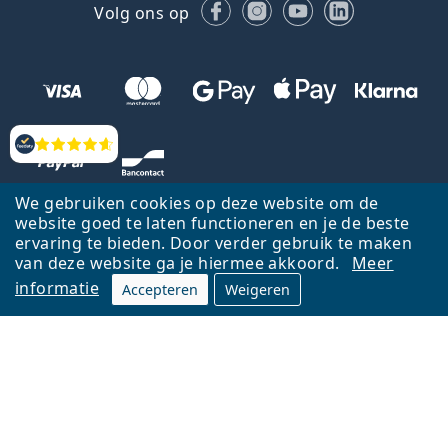
Facebook
Instagram
YouTube
LinkedIn
Volg ons op
Beoordelingen
We gebruiken cookies op deze website om de
website goed te laten functioneren en je de beste
ervaring te bieden. Door verder gebruik te maken
van deze website ga je hiermee akkoord.
Meer
informatie
Accepteren
Weigeren
Terug naar de homepagina
Ga omhoog
Français
Lentiamo.be is eigendom van en wordt beheerd door Lentiamo s.r.o.,
Tsjechië
Hier al 18 jaar voor jou.