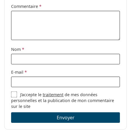
Charnière à
Non
Commentaire
*
ressort:
Accessoires
Étui:
Oui
Tissu de
Oui
nettoyage:
Nom
*
Autres
Sexe:
Pour femmes
E-mail
*
Catégorie:
Lunettes de vue
Marque:
Saint Laurent
J’accepte le
traitement
de mes données
Code:
SL 386 005 55
personnelles et la publication de mon commentaire
sur le site
Envoyer