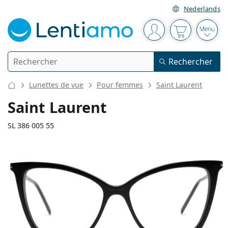
Nederlands
Barre de navigation
Vous êtes connect
Votre panier
Ouvri
Rechercher
Rechercher
Je suis déjà client chez Lentiamo
Navigation sur le site
Lunettes de vue
Pour femmes
Saint Laurent
Lentilles de contact
Saint Laurent
La durée de port
SL 386 005 55
Solutions
Le type
Journalières
Le type
Lunettes de vue
Les marques
Sphériques et asphériques
Hebdomadaires
Volume
Solutions polyvalentes
138 mm
145 mm
Accessoires
Acuvue
Toriques pour l'astigmatisme
Bimensuelles
55
16
145
Le type
Largeur des verres
Longueur des branches
Offres spéciales
Pour femmes
Pour hommes
Pour enfants
Lunettes de soleil
Prix avantageux
de 50 à 120 ml
Solutions de peroxyde
Inspiration et conseils
Solutions
Biofinity
Progressives pour la presbytie
Mensuelles
Le type
Nouveautés
Largeur
Largeur
Longueur
Duo-packs
de 225 à 500 ml
Sans agents conservateurs
Le type
Offres spéciales
Pour femmes
Pour hommes
Pour enfants
Toutes les lentilles de contact
Comment acheter des lentilles en ligne
des verres
du pont
des branches
Lunettes anti lumière bleue
Gouttes oculaires
Dailies
En silicone hydrogel