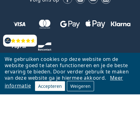
Beoordelingen
We gebruiken cookies op deze website om de
website goed te laten functioneren en je de beste
ervaring te bieden. Door verder gebruik te maken
van deze website ga je hiermee akkoord.
Meer
informatie
Accepteren
Weigeren
Terug naar de homepagina
Ga omhoog
Français
Lentiamo.be is eigendom van en wordt beheerd door Lentiamo s.r.o.,
Tsjechië
Hier al 18 jaar voor jou.