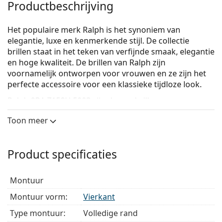
Productbeschrijving
Het populaire merk Ralph is het synoniem van
elegantie, luxe en kenmerkende stijl. De collectie
brillen staat in het teken van verfijnde smaak, elegantie
en hoge kwaliteit. De brillen van Ralph zijn
voornamelijk ontworpen voor vrouwen en ze zijn het
perfecte accessoire voor een klassieke tijdloze look.
Ralph 0RA 7158U 5003
zijn dames brillen.
Bekijk, hoe deze bril je staat met de Virtual Try-On
Toon meer
functie van Lentiamo.
Brilmontuur
Product specificaties
De bruine kleur van het montuur past perfect bij
een warme huidskleur en lichtbruin, zwart of
montuur
donkerblond haar.
Vierkante brillen zijn een perfecte vorm voor
Montuur vorm:
Vierkant
mensen met een rond, ovaal of driehoekig gezicht.
Type montuur:
Volledige rand
Het montuur van de brillen is gemaakt van acetaat,