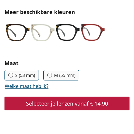
Offline
Alle merken
Persol
Meer beschikbare kleuren
Prada
Alle merken
Kies parameters:
Maat
S (53 mm)
M (55 mm)
Welke maat heb ik?
Selecteer je lenzen vanaf
€ 14,90