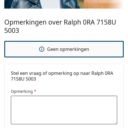
Het is een medisch hulpmiddel. Lees de instructies
Merk:
Ralph
voor gebruik.
Opmerkingen over Ralph 0RA 7158U
5003
Geen opmerkingen
Stel een vraag of opmerking op naar Ralph 0RA
7158U 5003
Opmerking
*