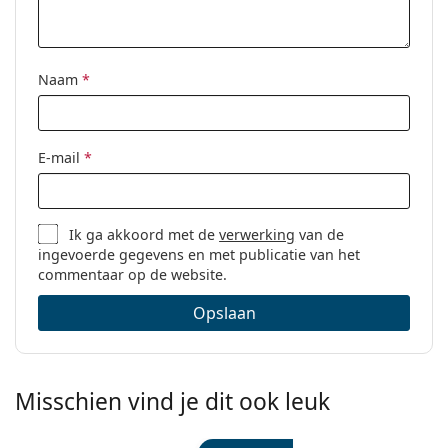
Categorie:
Brillen
Merk:
Miu Miu
Naam
*
Code:
0MU 04UV 1AB1O1 52
E-mail
*
Ik ga akkoord met de
verwerking
van de
ingevoerde gegevens en met publicatie van het
commentaar op de website.
Opslaan
Misschien vind je dit ook leuk