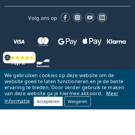
Facebook
Instagram
YouTube
LinkedIn
Volg ons op
Beoordelingen
We gebruiken cookies op deze website om de
website goed te laten functioneren en je de beste
ervaring te bieden. Door verder gebruik te maken
van deze website ga je hiermee akkoord.
Meer
informatie
Accepteren
Weigeren
Terug naar de homepagina
Ga omhoog
Français
Lentiamo.be is eigendom van en wordt beheerd door Lentiamo s.r.o.,
Tsjechië
Hier al 18 jaar voor jou.