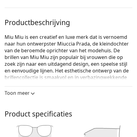
Productbeschrijving
Miu Miu is een creatief en luxe merk dat is vernoemd
naar hun ontwerpster Miuccia Prada, de kleindochter
van de beroemde oprichter van het modehuis. De
brillen van Miu Miu zijn populair bij vrouwen die op
zoek zijn naar een uitdagend design, een speelse stijl
en eenvoudige lijnen. Het esthetische ontwerp van de
brillencollectie is smaakvol en in verbazingwekkende
harmonie met hoog artistiek vakmanschap.
Toon meer
Miu Miu 0MU 04UV 1AB1O1 52
zijn dames brillen.
Bekijk, hoe deze bril je staat met de Virtual Try-On
functie van Lentiamo.
Product specificaties
Brilmontuur
De zwarte kleur van het montuur past perfect bij