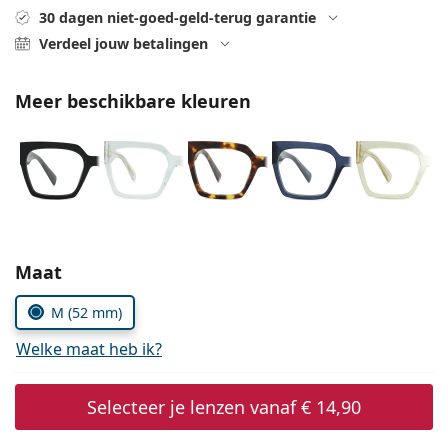
Saline lenzenvloeistof
02 446 01 11
Marc Jacobs
30 dagen niet-goed-geld-terug garantie
Bonusschema
Gucci
Verdeel jouw betalingen
Alle lenzenvloeistoffen
Online
Alle merken
Persol
Meer beschikbare kleuren
Prada
Alle merken
Kies parameters:
Maat
M (52 mm)
Welke maat heb ik?
Selecteer je lenzen vanaf
€ 14,90