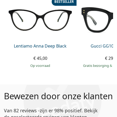
BESTSELLER
Lentiamo Anna Deep Black
Gucci GG108
€ 45,00
€ 295
op voorraad
Gratis bezorging
&
mo
Bewezen door onze klanten
Van 82 reviews -zijn er 98% positief. Bekijk