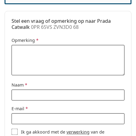
Categorie:
Zonnebrillen
Merk:
Prada
Stel een vraag of opmerking op naar Prada
Functie:
Fashion
Catwalk
0PR 65VS ZVN3D0 68
Code:
0PR 65VS ZVN3D0 68
Opmerking
*
Naam
*
E-mail
*
Ik ga akkoord met de
verwerking
van de