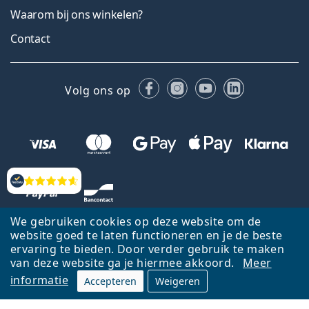
Waarom bij ons winkelen?
Contact
Facebook
Instagram
YouTube
LinkedIn
Volg ons op
Beoordelingen
We gebruiken cookies op deze website om de
website goed te laten functioneren en je de beste
ervaring te bieden. Door verder gebruik te maken
van deze website ga je hiermee akkoord.
Meer
informatie
Accepteren
Weigeren
Terug naar de homepagina
Ga omhoog
Français
Lentiamo.be is eigendom van en wordt beheerd door Lentiamo s.r.o.,