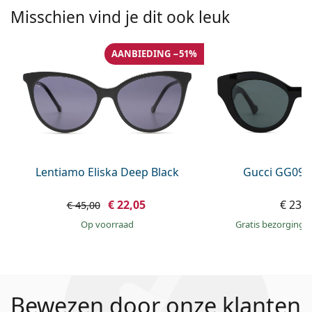
Misschien vind je dit ook leuk
AANBIEDING −51%
Lentiamo Eliska Deep Black
Gucci GG095
€ 22,05
€ 231
€ 45,00
op voorraad
Gratis bezorging
Bewezen door onze klanten