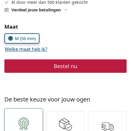
Offline
Al door meer dan 500 klanten gekocht
Alle merken
Persol
Verdeel jouw betalingen
Prada
Kies parameters:
Maat
Alle merken
M (56 mm)
Welke maat heb ik?
Bestel nu
De beste keuze voor jouw ogen