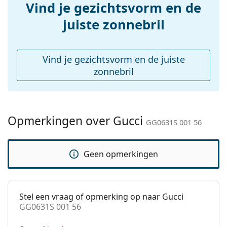
Vind je gezichtsvorm en de
Reinigingsdoekje:
Ja
juiste zonnebril
Overig
Geslacht:
Vrouwen
Vind je gezichtsvorm en de juiste
Categorie:
Zonnebrillen
zonnebril
Merk:
Gucci
Functie:
Fashion
Code:
GG0631S 001 56
Opmerkingen over Gucci
GG0631S 001 56
Voorschrift
No
beschikbaar:
Geen opmerkingen
Stel een vraag of opmerking op naar Gucci
GG0631S 001 56