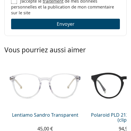
J’accepte le
traitement
de mes données
personnelles et la publication de mon commentaire
sur le site
Envoyer
Vous pourriez aussi aimer
Lentiamo Sandro Transparent
Polaroid PLD 213
(clip-
45,00 €
94,99