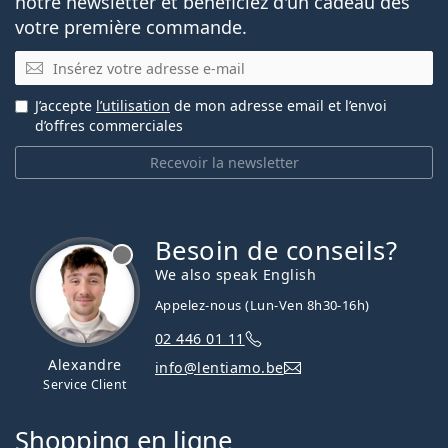
notre newsletter et bénéficiez d'un cadeau dès
votre première commande.
E-mail
J’accepte
l’utilisation
de mon adresse email et l’envoi
d’offres commerciales
Recevoir la newsletter
Besoin de conseils?
hors ligne
We also speak English
Appelez-nous (Lun-Ven 8h30-16h)
02 446 01 11
Alexandre
info@lentiamo.be
Service Client
Shopping en ligne