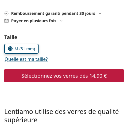
hors ligne
Toutes les marques
Persol
Remboursement garanti pendant 30 jours
Payer en plusieurs fois
Prada
Toutes les marques
Choisissez les paramètres
Taille
M (51 mm)
Quelle est ma taille?
Sélectionnez vos verres dès
14,90 €
Lentiamo utilise des verres de qualité
supérieure