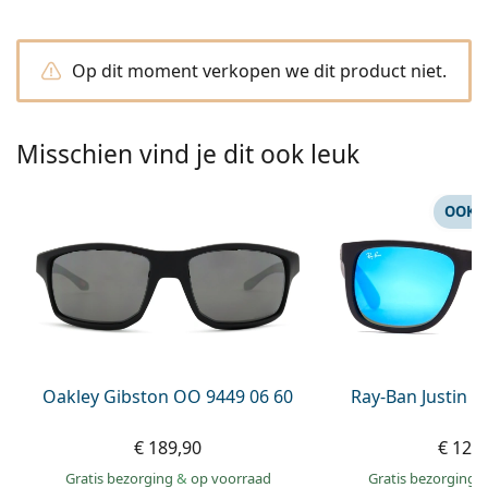
Offline
Alle merken
Persol
Op dit moment verkopen we dit product niet.
Prada
Alle merken
Misschien vind je dit ook leuk
OOK 
Oakley Gibston OO 9449 06 60
Ray-Ban Justin 
€ 189,90
€ 125
Gratis bezorging
&
op voorraad
Gratis bezorging