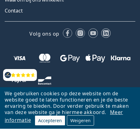
Contact
Facebook
Instagram
YouTube
LinkedIn
Volg ons op
Beoordelingen
We gebruiken cookies op deze website om de
website goed te laten functioneren en je de beste
ervaring te bieden. Door verder gebruik te maken
van deze website ga je hiermee akkoord.
Meer
informatie
Accepteren
Weigeren
Terug naar de homepagina
Ga omhoog
Français
Lentiamo.be is eigendom van en wordt beheerd door Lentiamo s.r.o.,
Tsjechië
Hier al 18 jaar voor jou.