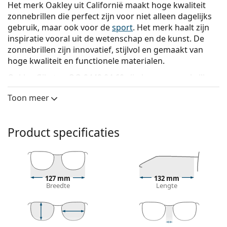
Het merk Oakley uit Californië maakt hoge kwaliteit
zonnebrillen die perfect zijn voor niet alleen dagelijks
gebruik, maar ook voor de
sport
. Het merk haalt zijn
inspiratie vooral uit de wetenschap en de kunst. De
zonnebrillen zijn innovatief, stijlvol en gemaakt van
hoge kwaliteit en functionele materialen.
Oakley Gibston OO 9449 04 60
zijn heren zonnebrillen.
Bekijk, hoe deze zonnebril je staat met de Virtual Try-
Toon meer
On functie van Lentiamo.
Zonnebril montuur
Product specificaties
Het transparante montuur past perfect bij zowel
koele als warme huidtinten en alle haarkleuren.
Rechthoekige zonnebrillen
zijn een perfecte keuze
voor mensen met een ovaal of rond gezicht.
127 mm
132 mm
Het montuur van de zonnebril is gemaakt van
Breedte
Lengte
hoogwaardig plastic, dat grote duurzaamheid en
comfort biedt
Zonnebril glazen